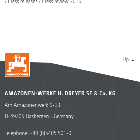
Press releases
Press review 2016
Up
AMAZONEN-WERKE H. DREYER SE & Co. KG
Am Amazonenwerk 9-13
D-49205 Hasbergen - Germany
Telephone:
+49 (0)5405 501-0