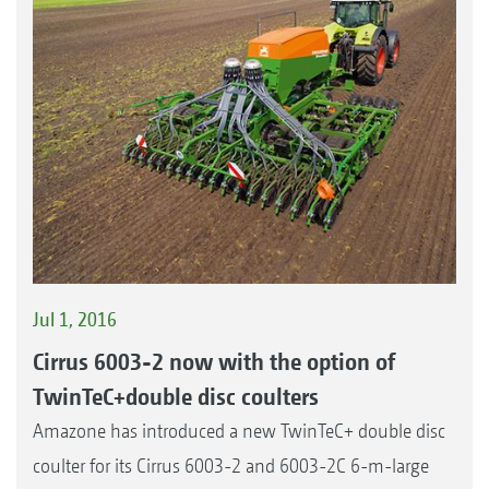
Jul 1, 2016
Cirrus 6003-2 now with the option of
TwinTeC+double disc coulters
Amazone has introduced a new TwinTeC+ double disc
coulter for its Cirrus 6003-2 and 6003-2C 6-m-large