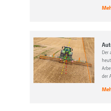
Mehr
Aut
Der 
heut
Arbe
der 
Mehr