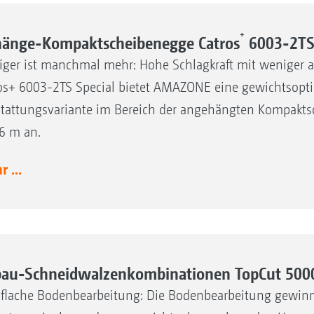
+
änge-Kompaktscheibenegge Catros
6003-2TS 
ger ist manchmal mehr: Hohe Schlagkraft mit weniger al
os+ 6003-2TS Special bietet AMAZONE eine gewichtsopti
tattungsvariante im Bereich der angehängten Kompaktsc
6 m an.
 ...
au-Schneidwalzenkombinationen TopCut 500
aflache Bodenbearbeitung: Die Bodenbearbeitung gewi