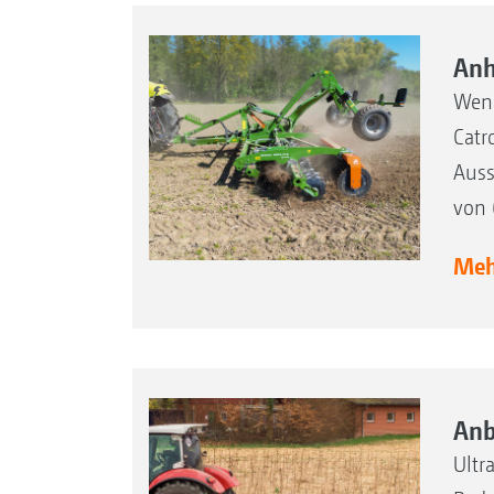
Anh
Weni
Catr
Auss
von 
Mehr
Anb
Ultr