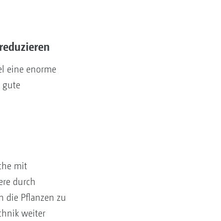
reduzieren
el eine enorme
g gute
che mit
ere durch
 die Pflanzen zu
hnik weiter