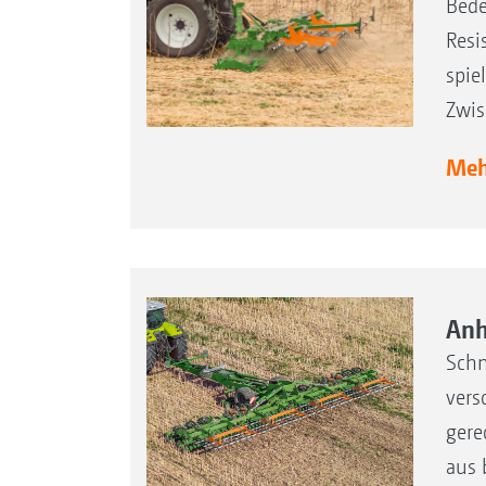
Bede
Resi
spie
Zwis
Mehr
Anh
Schn
vers
gere
aus 