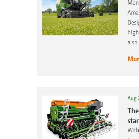
Mont
Amaz
Desi
high
also
More
Aug 
The
sta
With