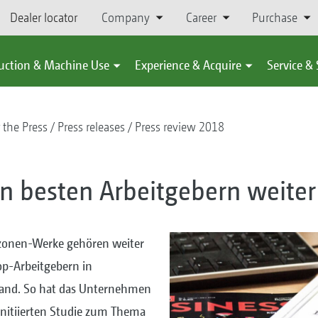
Dealer locator
Company
Career
Purchase
uction & Machine Use
Experience & Acquire
Service &
 the Press
Press releases
Press review 2018
 besten Arbeitgebern weiter
zonen-Werke gehören weiter
op-Arbeitgebern in
and. So hat das Unternehmen
s initiierten Studie zum Thema