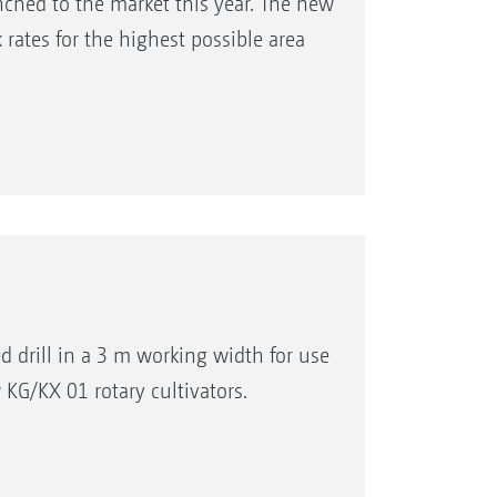
ched to the market this year. The new
rates for the highest possible area
drill in a 3 m working width for use
KG/KX 01 rotary cultivators.