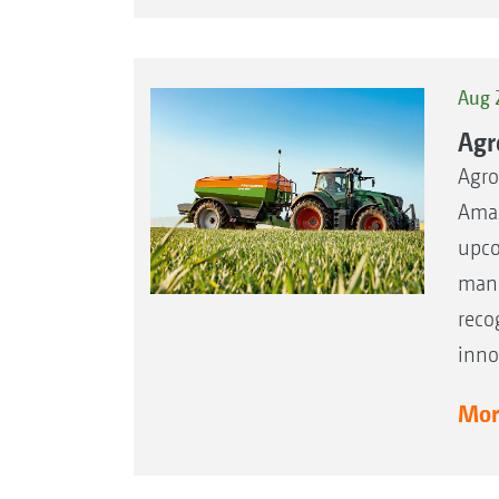
Aug 
Agr
Agro
Amaz
upco
manu
reco
innov
More