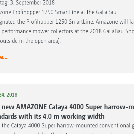
ag, 3. September 2018
one Profihopper 1250 SmartLine at the GaLaBau
gnated the Profihopper 1250 SmartLine, Amazone will la
 performance mower collectors at the 2018 GaLaBau Sho
 outside in the open area).
...
24, 2018
 new AMAZONE Cataya 4000 Super harrow-mou
ndards with its 4.0 m working width
 the Cataya 4000 Super harrow-mounted conventional gr