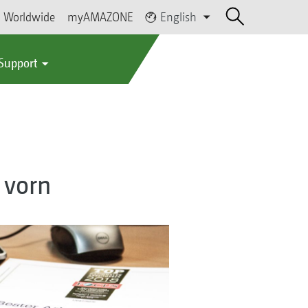
Worldwide
myAMAZONE
English
 Support
 vorn