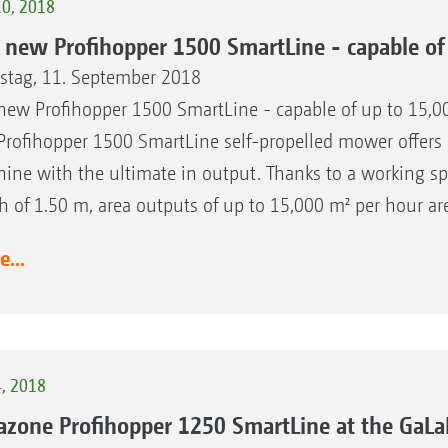
10, 2018
 new Profihopper 1500 SmartLine - capable of
stag, 11. September 2018
new Profihopper 1500 SmartLine - capable of up to 15,0
Profihopper 1500 SmartLine self-propelled mower offers 
ine with the ultimate in output. Thanks to a working sp
h of 1.50 m, area outputs of up to 15,000 m² per hour are
...
4, 2018
zone Profihopper 1250 SmartLine at the GaL