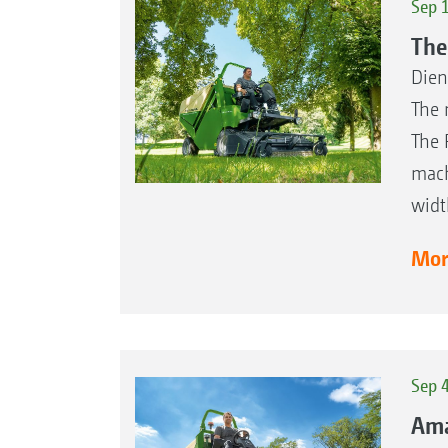
Sep 
The
Dien
The 
The 
mach
widt
More
Sep 
Ama