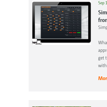
Sep 
Sim
fro
Simp
What
appr
get 
with
More