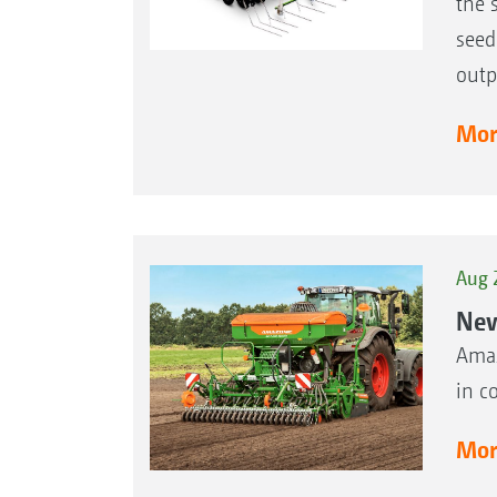
the 
seed
outp
More
Aug 
New
Amaz
in c
More