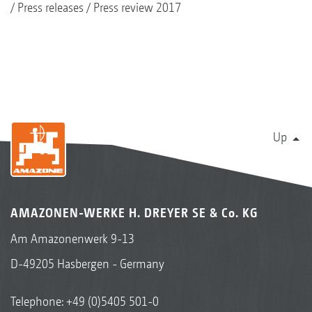
Press releases
Press review 2017
Up
AMAZONEN-WERKE H. DREYER SE & Co. KG
Am Amazonenwerk 9-13
D-49205 Hasbergen - Germany
Telephone:
+49 (0)5405 501-0