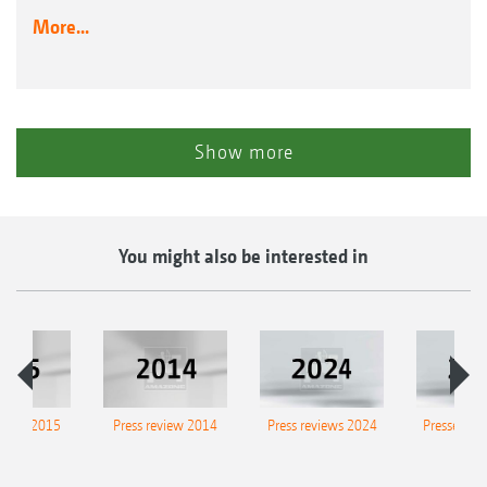
More...
Show more
You might also be interested in
eview 2015
Press review 2014
Press reviews 2024
Presse-Arc