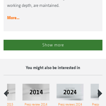
working depth, are maintained.
More...
Show more
You might also be interested in
eview 2015
Press review 2014
Press reviews 2024
Presse-Arc