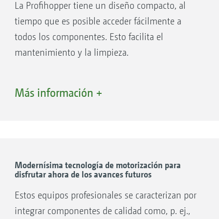
La Profihopper tiene un diseño compacto, al
tiempo que es posible acceder fácilmente a
todos los componentes. Esto facilita el
mantenimiento y la limpieza.
Más información +
1. Motor diésel
2. Sistema de refrigeración por aire con
función de autolimpieza
Modernísima tecnología de motorización para
disfrutar ahora de los avances futuros
Estos equipos profesionales se caracterizan por
integrar componentes de calidad como, p. ej.,