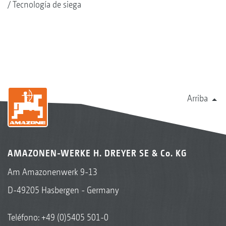
Tecnología de siega
Arriba
AMAZONEN-WERKE H. DREYER SE & Co. KG
Am Amazonenwerk 9-13
D-49205 Hasbergen - Germany
Teléfono:
+49 (0)5405 501-0