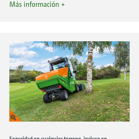
Más información +
cuando las delanteras precisan su asistencia.
El sistema funciona tanto al desplazarse
marcha adelante como marcha atrás.
Ventajas de la tecnología 4WDi
Dirección que permite giros de radio 0
Alta seguridad y máxima maniobrabilidad
Apta también para condiciones difíciles,
p. ej., en caso de deslizamiento sobre suelos
mojados o en terrenos en pendiente
La activación de la tracción total según la
necesidad reduce el consumo de
combustible y protege el medioambiente
Seguridad en cualquier terreno, incluso en