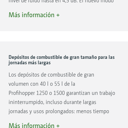
nivel de ruido hasta en 4,5 dB. El nuevo modo
ECO es ideal para recoger las hojas y segar en
Más información +
condiciones fáciles.
Sus ventajas:
Velocidades de trabajo y transporte
elevadas.
Depósitos de combustible de gran tamaño para las
jornadas más largas
El modo ECO, el bajo consumo de
combustible y los depósitos de combustible
Los depósitos de combustible de gran
de gran volumen permiten largos periodos
volumen con 40 l o 55 l de la
de trabajo.
Profihopper 1250 o 1500 garantizan un trabajo
Moderno sistema de tratamiento posterior
ininterrumpido, incluso durante largas
de gases de escape sin DEF.
jornadas y usos prolongados: menos tiempo
de inactividad, mayor rendimiento y más
Más información +