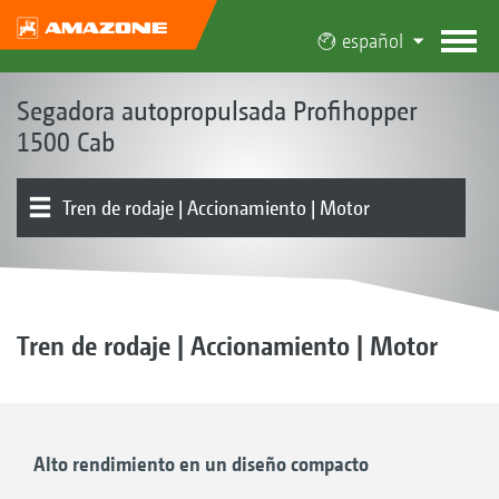
español
Segadora autopropulsada Profihopper
1500 Cab
Tren de rodaje | Accionamiento | Motor
Konzept | Vorteile
Cab
Mecanismo de corte | Sistema colector y de sinfines
Depósito
Vista general de productos
Manejo | Control
Ausstattung
Testimonios
transportadores
Tren de rodaje | Accionamiento | Motor
Alto rendimiento en un diseño compacto