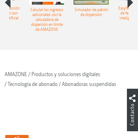
h: detección
EasyMatch: 
Calcular los ingresos
Simulador de patrón
lizantes con
de fertiliz
adicionales: con la
de dispersión
cia artificial
inteligencia 
calculadora de
dispersión en límite
de AMAZONE
AMAZONE
Productos y soluciones digitales
Tecnología de abonado
Abonadoras suspendidas
Contacto