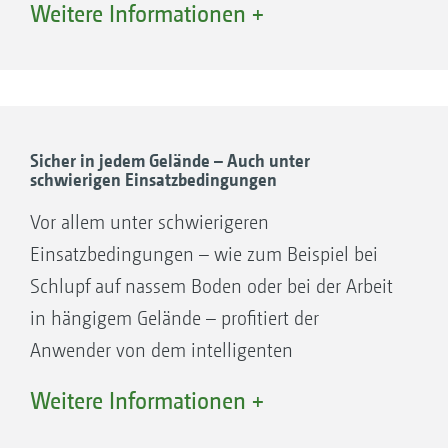
Weitere Informationen +
Maschinen schalten nur dann die hinteren
Lenkräder ein, wenn die Vorderräder diese
Unterstützung benötigen. Das System
funktioniert sowohl im Vorwärtsgang als auch
im Rückwärtsgang.
Sicher in jedem Gelände – Auch unter
schwierigen Einsatzbedingungen
Vor allem unter schwierigeren
Einsatzbedingungen – wie zum Beispiel bei
Schlupf auf nassem Boden oder bei der Arbeit
in hängigem Gelände – profitiert der
Anwender von dem intelligenten
Allradantrieb. Die Rutschgefahr ist minimal,
Weitere Informationen +
weil jedes Rad zu jeder Zeit mit der optimalen
Drehzahl angetrieben wird. Dies führt zu mehr