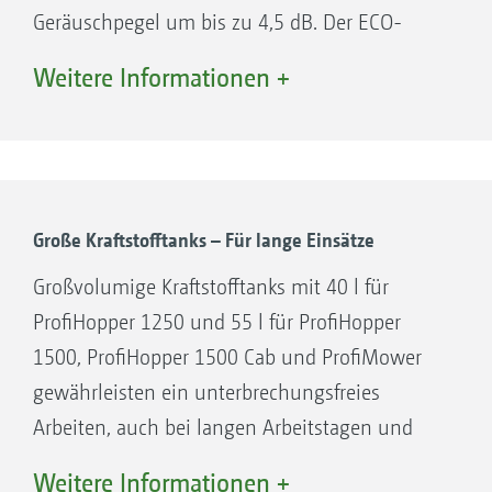
Geräuschpegel um bis zu 4,5 dB. Der ECO-
Modus ist ideal geeignet zum Laub
Weitere Informationen +
aufsammeln und für Mäharbeiten unter
einfachen Bedingungen.
Ihre Vorteile:
Hohe Arbeitsgeschwindigkeiten und
Große Kraftstofftanks – Für lange Einsätze
Transportgeschwindigkeiten.
Großvolumige Kraftstofftanks mit 40 l für
ECO-Modus, geringer Verbrauch und
ProfiHopper 1250 und 55 l für ProfiHopper
großvolumige Kraftstofftanks erlauben lange
1500, ProfiHopper 1500 Cab und ProfiMower
Arbeitseinsätze.
gewährleisten ein unterbrechungsfreies
Moderne Abgasnachbehandlung ohne DEF.
Arbeiten, auch bei langen Arbeitstagen und
Einsätzen: Weniger Standzeiten, höhere
Weitere Informationen +