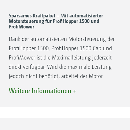
Sparsames Kraftpaket – Mit automatisierter
Motorsteuerung für ProfiHopper 1500 und
ProfiMower
Dank der automatisierten Motorsteuerung der
ProfiHopper 1500, ProfiHopper 1500 Cab und
ProfiMower ist die Maximalleistung jederzeit
direkt verfügbar. Wird die maximale Leistung
jedoch nicht benötigt, arbeitet der Motor
effizient und sparsam.
Weitere Informationen +
Um die Leistung optimal ausnutzen zu
können, wird zwischen den Betriebsarten
Transportmodus und Arbeitsmodus sowie dem
neuen ECO-Modus unterschieden und der