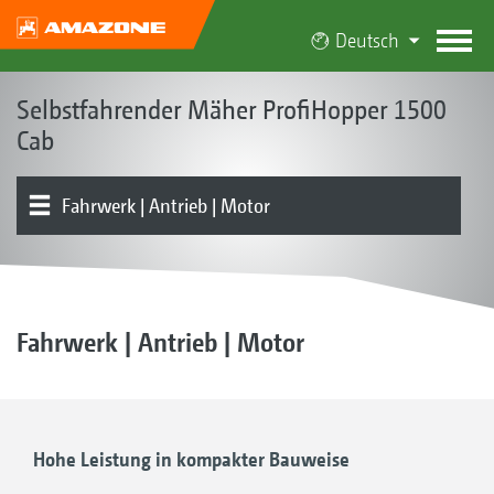
Deutsch
Selbstfahrender Mäher ProfiHopper 1500
Cab
Fahrwerk | Antrieb | Motor
Konzept | Vorteile
Cab
Mähwerk | Sammel- und Förderschneckensystem
Behälter
Produktübersicht
Bedienung | Steuerung
Ausstattung
Kundenstimmen
Fahrwerk | Antrieb | Motor
Hohe Leistung in kompakter Bauweise