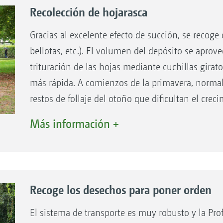
Recolección de hojarasca
Gracias al excelente efecto de succión, se recoge 
bellotas, etc.). El volumen del depósito se aprove
trituración de las hojas mediante cuchillas gira
 la compactación
más rápida. A comienzos de la primavera, norma
restos de follaje del otoño que dificultan el crec
el crecimiento de la hierba se pueden emplear las
Más información +
montadas adicionalmente para recoger en una sol
sueltas y airear el césped.
Recoge los desechos para poner orden
El sistema de transporte es muy robusto y la Pr