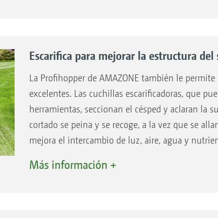
 trabajo preciso:
gadora de una clase de
.
Escarifica para mejorar la estructura del
lchado puede colocarse sin
Desde el rotor directamente a
ial segado cortado y
La Profihopper de AMAZONE también le permite e
segada.
excelentes. Las cuchillas escarificadoras, que p
herramientas, seccionan el césped y aclaran la sup
cortado se peina y se recoge, a la vez que se allan
uradera.
mejora el intercambio de luz, aire, agua y nutri
edor de recogida gracias a la compactación del materia
estructura del suelo.
Más información +
o gracias al sistema de sinfines transportadores en lugar
Segar y escarificar en un solo paso de trabajo.