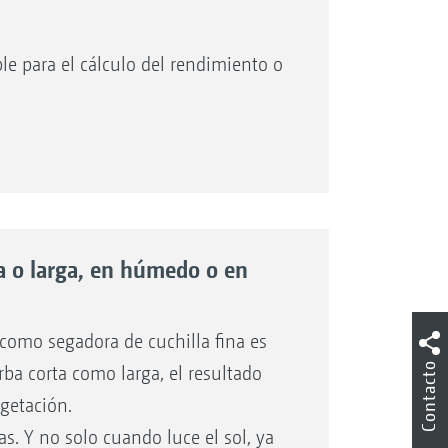
le para el cálculo del rendimiento o
rtCut está equipado con 72 cuchillas de
rto/marcha atrás
250 o bien con 88 cuchillas de
500 dispuestas en 4 hileras en forma
cionamiento
ta o larga, en húmedo o en
n de toda la información importante
 como segadora de cuchilla fina es
ento por superficie y las cifras
Contacto
rba corta como larga, el resultado
áquina durante el trabajo
egetación.
dor de recogida
s. Y no solo cuando luce el sol, ya