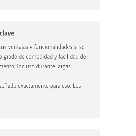
clave
us ventajas y funcionalidades si se
o grado de comodidad y facilidad de
ento, incluso durante largas
iseñado exactamente para eso. Los
cilidad, mientras que el asiento
.
én ofrece aire acondicionado y
o y una cámara de marcha atrás
 mejores condiciones en el lugar de