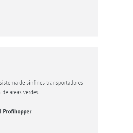
a el mantenimiento del césped de
iones deportivas y, gracias al
ara la conducción nocturna: una
a con su gran rendimiento,
le.
sistema de sinfines transportadores
 de áreas verdes.
l Profihopper