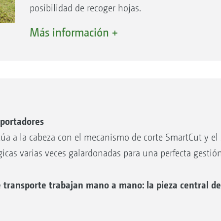
posibilidad de recoger hojas.
Además, la Profihopper también es adecuada par
Más información +
alta calidad en campos de golf, dehesas o instalac
sistema de iluminación y a la cabina, también p
gama de aplicaciones muy amplia que, combinad
permite utilizar la máquina de forma muy rentab
sportadores
a a la cabeza con el mecanismo de corte SmartCut y el 
cas varias veces galardonadas para una perfecta gestión
 transporte trabajan mano a mano: la pieza central de
transporte conforman la
 como segadora de mayales,