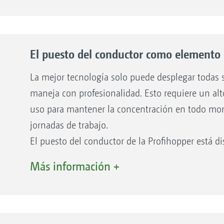
jo significativamente
orte que las segadoras
as, al tiempo que reduce
El puesto del conductor como elemento 
do.
La mejor tecnología solo puede desplegar todas s
maneja con profesionalidad. Esto requiere un alt
uso para mantener la concentración en todo mom
jornadas de trabajo.
El puesto del conductor de la Profihopper está d
e corte exacto SmartCut,
elementos de mando se alcanzan y ajustan con fa
Más información +
cortan incansablemente el
con calefacción integrada garantiza la comodidad
justada con precisión
La cabina opcional de la Profihopper 1500 tambi
d, flores silvestres, hojas
protección contra el mal tiempo, equipo de radi
 medio del sinfín de
opcional para una mejor visión de conjunto. ¡Las