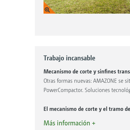
Trabajo incansable
Mecanismo de corte y sinfines tran
Otras formas nuevas: AMAZONE se sitú
PowerCompactor. Soluciones tecnológi
El mecanismo de corte y el tramo de
El mecanismo de corte y el tramo de 
Más información +
pieza central de la Profihopper, que,