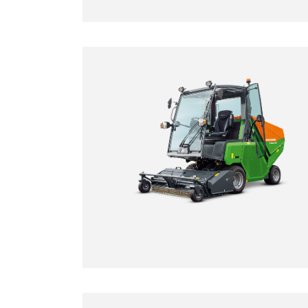
proporciona unos resultados de traba
mejores y un mayor rendimiento de c
convencionales de cilindros o rotativ
considerablemente los niveles de rui
Las cuchillas de mariposa del rotor d
dispuestas en hileras en forma de V, 
material segado a la altura de corte a
milimétrica. El material segado —céspe
u otro material— es transportado por