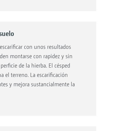
 suelo
l sinfín, «de la mano»
scarificar con unos resultados
ueden montarse con rapidez y sin
erficie de la hierba. El césped
a el terreno. La escarificación
entes y mejora sustancialmente la
l segado.
 de turbina.