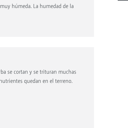
ún muy húmeda. La humedad de la
s de primera.
tación del PowerCompactor, la
enamiento del contenedor de recogida
n una segadora convencional.
erba se cortan y se trituran muchas
nutrientes quedan en el terreno.