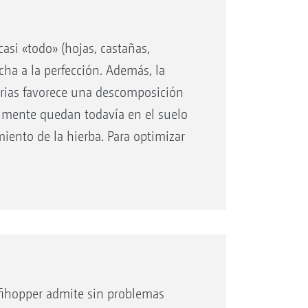
casi «todo» (hojas, castañas,
cha a la perfección. Además, la
torias favorece una descomposición
lmente quedan todavía en el suelo
imiento de la hierba. Para optimizar
 cuchillas escarificadoras
a operación de trabajo las hojas
ofihopper admite sin problemas