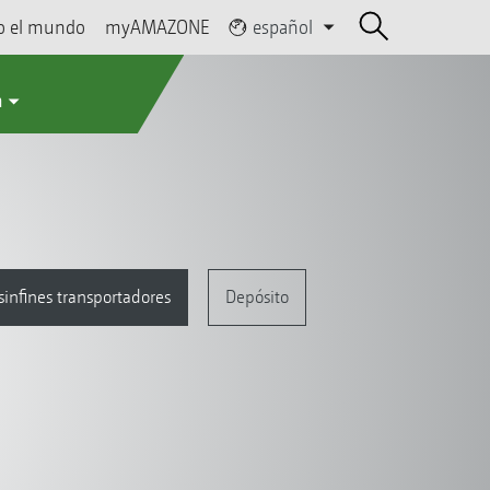
o el mundo
myAMAZONE
español
a
sinfines transportadores
Depósito