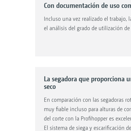
Con documentación de uso co
transporte transversal del PowerCompa
transporte longitudinal central.
Incluso una vez realizado el trabajo,
el análisis del grado de utilización d
Aquí es donde el PowerCompactor mue
La segadora que proporciona un
el material segado se compacta fuert
seco
transporte hasta el contenedor de rec
En comparación con las segadoras rota
trasera. Tras la compactación por me
muy fiable incluso para alturas de co
cabe hasta un 45 % más de material 
del corte con la Profihopper es excel
recogida. La Profihopper 1250, con u
El sistema de siega y escarificación 
de 730 litros, puede albergar hasta 10