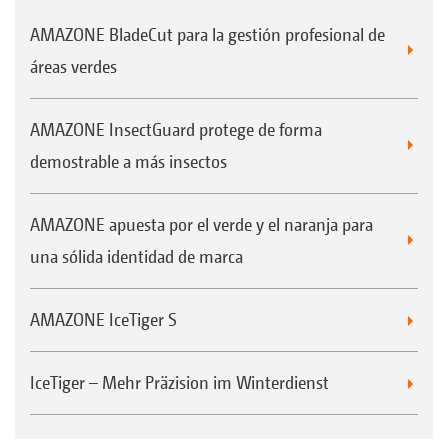
El depósito de gasóleo excelentemente
AMAZONE BladeCut para la gestión profesional de
dimensionado era suficiente para una media
áreas verdes
de 1,5 días de trabajo. La Profihopper ahorra
mucho trabajo extra durante el
AMAZONE InsectGuard protege de forma
mantenimiento de avenidas de 4 km.
demostrable a más insectos
«Podemos maniobrar cerca de los árboles y
apenas tenemos que repasar o segar a mano».
AMAZONE apuesta por el verde y el naranja para
una sólida identidad de marca
AMAZONE IceTiger S
IceTiger – Mehr Präzision im Winterdienst