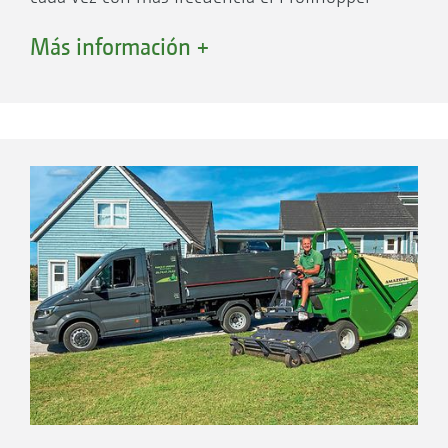
1250. La decisión de hacerlo se tomó hace casi
Más información +
2 años. La Profihopper es muy apreciada
porque realiza todas las tareas necesarias.
Además, la sede de AMAZONE Ltd. está muy
cerca, lo que facilita mucho la colaboración. El
club de golf utiliza la PH 1250 para mantener
los brezales y promover la germinación de las
semillas de hierba mediante el escarificado,
para aclarar las zonas con hierba densa y alta y
para recolectar las hojas en otoño. La
Profihopper mejora las propiedades de los
brezales. También corta el rough alto o lo
clarea para que resulte más fácil jugar en estas
superficies.