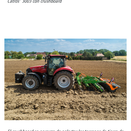
Catros
3003 con crushboard