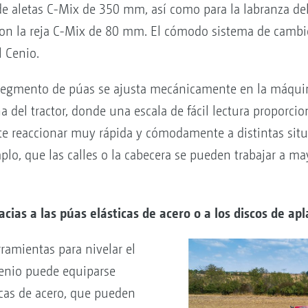
a de aletas C-Mix de 350 mm, así como para la labranza d
, con la reja C-Mix de 80 mm. El cómodo sistema de cambi
l Cenio.
 segmento de púas se ajusta mecánicamente en la máquin
a del tractor, donde una escala de fácil lectura proporc
te reaccionar muy rápida y cómodamente a distintas situ
emplo, que las calles o la cabecera se pueden trabajar a m
cias a las púas elásticas de acero o a los discos de ap
rramientas para nivelar el
 Cenio puede equiparse
cas de acero, que pueden