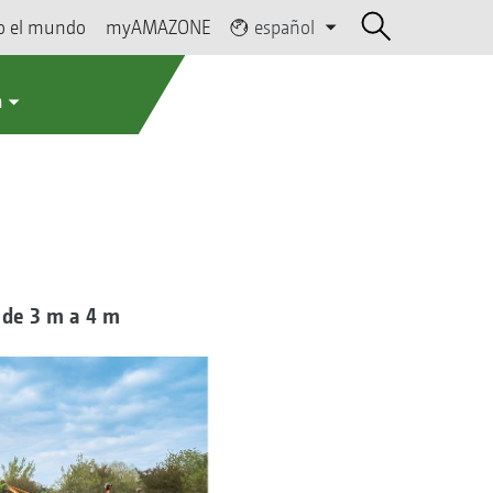
o el mundo
myAMAZONE
español
a
l de 3 m a 4 m