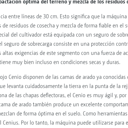
actación óptima del terreno y mezcla de los residuos 
cia entre líneas de 30 cm. Esto significa que la máquina 
 de residuos de cosecha y mezcla de forma fiable en el s
pecial del cultivador está equipada con un seguro de sob
el seguro de sobrecarga consiste en una protección cont
s altas exigencias de este segmento con una fuerza de ac
tiene muy bien incluso en condiciones secas y duras.
trojo Cenio disponen de las camas de arado ya conocidas d
que levanta cuidadosamente la tierra en la punta de la r
a de las chapas deflectoras, el Cenio es muy ágil y, por 
a cama de arado también produce un excelente comporta
mezclan de forma óptima en el suelo. Como herramientas d
l Cenius. Por lo tanto, la máquina puede utilizarse para el