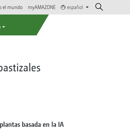
o el mundo
myAMAZONE
español
a
pastizales
 plantas basada en la IA