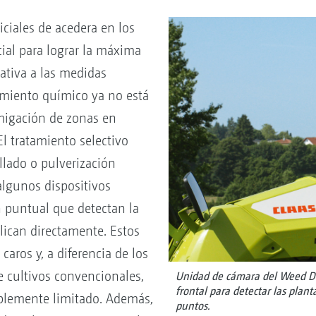
iciales de acedera en los
ial para lograr la máxima
nativa a las medidas
tamiento químico ya no está
igación de zonas en
l tratamiento selectivo
llado o pulverización
algunos dispositivos
n puntual que detectan la
lican directamente. Estos
caros y, a diferencia de los
e cultivos convencionales,
Unidad de cámara del Weed De
frontal para detectar las plan
blemente limitado. Además,
puntos.