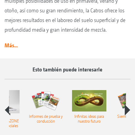
múltiples posibilidades de uso en primavera, verano y
otoño, así como su gran rendimiento, la Catros ofrece los
mejores resultados en el laboreo del suelo superficial y de
profundidad media y gran intensidad de mezcla.
Más...
Esto también puede interesarle
Informes de prueba y
Infinitas ideas para
Siembra in
ir AMAZONE
conducción
nuestro futuro
edes sociales