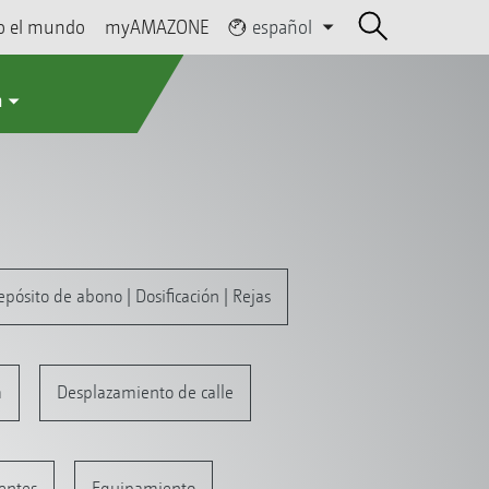
o el mundo
myAMAZONE
español
a
pósito de abono | Dosificación | Rejas
m
Desplazamiento de calle
ientes
Equipamiento