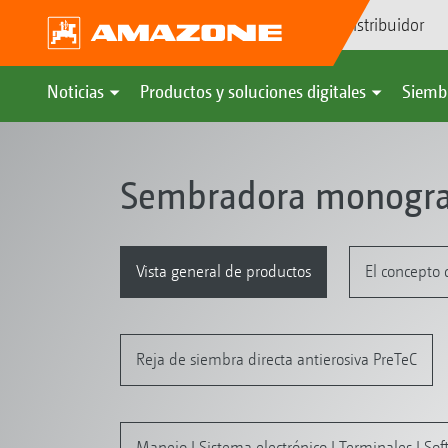
Búsqueda de distribuidor
Noticias
Productos y soluciones digitales
Siemb
Sembradora monogra
Vista general de productos
El concepto 
Reja de siembra directa antierosiva PreTeC
Manejo I Sistema electrónico I Terminales I So