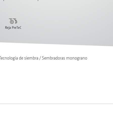
Reja PreTeC
Tecnología de siembra
Sembradoras monograno