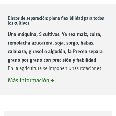
El «latido del corazón» de la Precea —el
lanzamiento del grano separado— se registra
Discos de separación: plena flexibilidad para todos
por medio del sensor de infrarrojos del sensor
los cultivos
óptico y se transfiere al AmaTron 4 como
Una máquina, 9 cultivos. Ya sea maíz, colza,
señal. Aquí se procesa, p. ej., para el ajuste
remolacha azucarera, soja, sorgo, habas,
remoto inteligente de los raspadores
calabaza, girasol o algodón, la Precea separa
SmartControl.
grano por grano con precisión y fiabilidad
En la agricultura se imponen unas rotaciones
de cultivos cada vez más complejas. A menudo
Más información +
es necesario adaptarse rápidamente a las
condiciones del suelo, el consumo real de
nutrientes o la liberación de nutrientes de los
cultivos anteriores, la cantidad de semillas, los