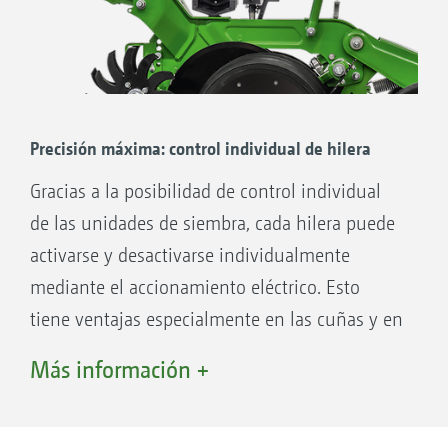
normalmente muy susceptible de desgaste,
Velocidades de trabajo de hasta 15 km/h
no se somete a esfuerzo
Pulsador de activación para comprobar el
disco de separación
El grano separado lanzado con precisión
Precisión máxima: control individual de hilera
En cuanto el grano separado alcanza el tramo
Gracias a la posibilidad de control individual
de lanzamiento, se interrumpe la presión de
de las unidades de siembra, cada hilera puede
contacto mediante el rodillo de cobertura de
activarse y desactivarse individualmente
orificios, y el grano se lanza al tramo de
mediante el accionamiento eléctrico. Esto
lanzamiento, pasando por el sensor óptico, y
tiene ventajas especialmente en las cuñas y en
accede así a la tierra.
las cabeceras.
Más información +
Sensor óptico con sensor de infrarrojos:
supervisión fiable «grano a grano»