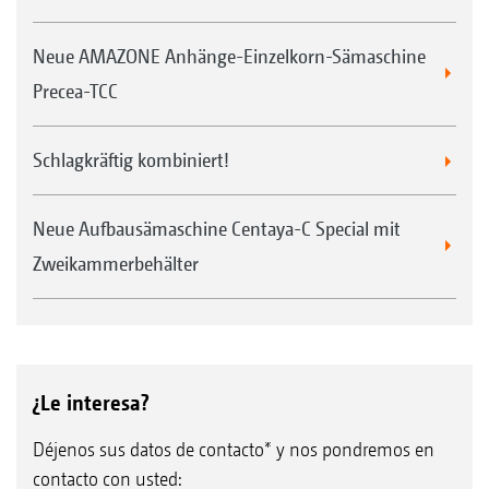
cultivos.
Mayor utilización de la máquina mediante
Neue AMAZONE Anhänge-Einzelkorn-Sämaschine
el aprovechamiento de diferentes tiempos
Precea-TCC
de siembra.
Fácil sustitución de los discos de separación.
Schlagkräftig kombiniert!
Neue Aufbausämaschine Centaya-C Special mit
Zweikammerbehälter
¿Le interesa?
Déjenos sus datos de contacto* y nos pondremos en
contacto con usted: