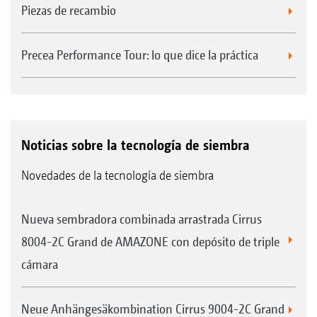
consideración anual, lo que aumenta la
Piezas de recambio
rentabilidad de la Precea y de otros medios de
producción.
Precea Performance Tour: lo que dice la práctica
Los contratistas agrícolas pueden reaccionar
con flexibilidad a los deseos de los clientes y
ofrecer una gran gama de siembras
monograno.
Noticias sobre la tecnología de siembra
Se ofrecen discos de separación a medida para
Novedades de la tecnología de siembra
diferentes condiciones de uso o características
de semillas como, p. ej., distintos pesos de mil
Nueva sembradora combinada arrastrada Cirrus
granos o diferentes velocidades de trabajo.
8004-2C Grand de AMAZONE con depósito de triple
cámara
Sus ventajas:
Plena flexibilidad para los más diversos
Neue Anhängesäkombination Cirrus 9004-2C Grand