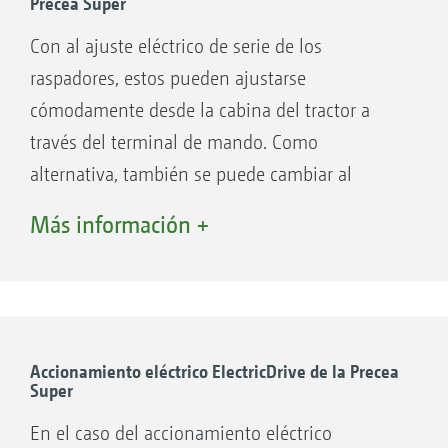
Precea Super
se realiza de forma mecánica, electrónica o
Con al ajuste eléctrico de serie de los
automática mediante SmartControl.
raspadores, estos pueden ajustarse
La separación por sobrepresión se acciona
cómodamente desde la cabina del tractor a
electrónicamente mediante ElectricDrive.
través del terminal de mando. Como
alternativa, también se puede cambiar al
Lo más destacado
ajuste automático del raspador SmartControl
Más información +
desde el terminal.
SmartControl: ajuste automático de los
rascadores de la Precea Super
Para reducir la carga de trabajo del conductor y
Accionamiento eléctrico ElectricDrive de la Precea
Super
evitar lagunas y aplicaciones dobles no
deseados, AMAZONE ofrece el ajuste
En el caso del accionamiento eléctrico