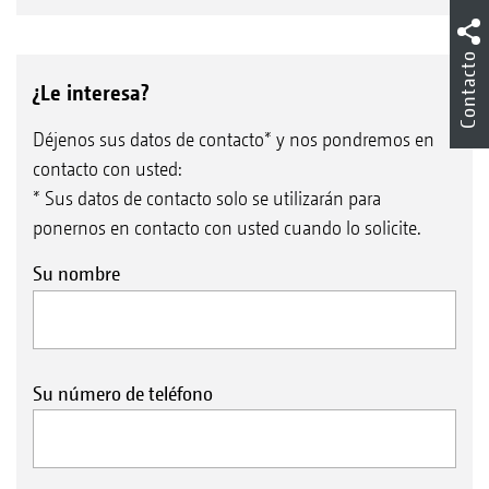
Contacto
¿Le interesa?
Déjenos sus datos de contacto* y nos pondremos en
contacto con usted:
* Sus datos de contacto solo se utilizarán para
Precea 6000-2AFCC con cultivador rotativo KG 6002-2 y
ponernos en contacto con usted cuando lo solicite.
FTender 2200
La Precea 6000-2FCC con 9 hileras, plegada para el
transporte por carretera
Su nombre
Unidad posterior intercambiable – Grupos de
separación o rejas de siembra
Su número de teléfono
Para que el cultivador rotativo también pueda
utilizarse de forma flexible en otras