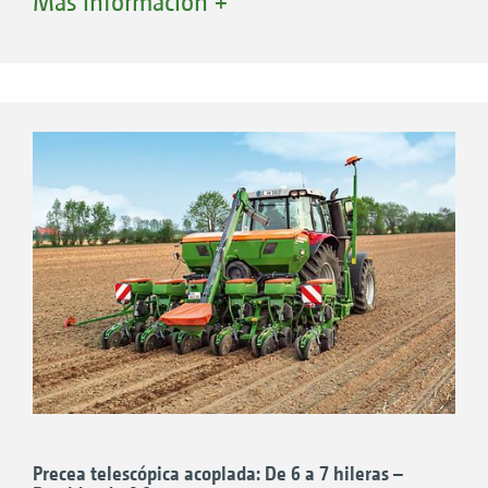
Más información +
Gracias a la combinación con la tecnología de
hileras: 50 a 75 cm
laboreo del suelo, la sembradora combinada
Precea 4500 (CC) Super
ofrece una preparación perfecta del lecho de
Número de hileras: 5, 6, 7, 8 | Distancias
siembra y la siembra en una sola pasada.
entre hileras: 45 a 80 cm
Precea 6000 (CC) Super
Sistema de acoplamiento rápido QuickLink:
Número de hileras: 8, 9, 12 | Distancias
montaje y acoplamiento rápidos y sencillos
entre hileras: 45 a 80 cm
Gracias al sistema de enganche rápido
QuickLink de la sembradora suspendida
Precea-A, la sembradora monograno se puede
conectar de forma muy sencilla, rápida y sin
herramientas a los diferentes equipos de
laboreo de AMAZONE.
Precea telescópica acoplada: De 6 a 7 hileras –