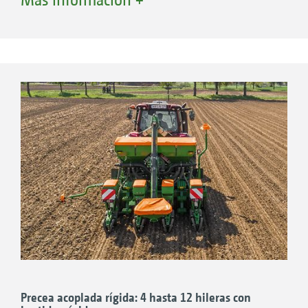
separación de alto rendimiento y la reja de
siembra directa antierosiva PreTeC de primera
clase están perfectamente adaptados entre sí.
Los dos sistemas funcionan casi
independientemente de la velocidad y de las
condiciones del terreno. La alta precisión de
distribución convence desde el primer hasta el
último grano. Lo mismo se aplica al manejo
intuitivo y cómodo de la sembradora
monograno.
Sus ventajas:
Colocación precisa del grano
Excelente control de profundidad con
profundidad de siembra exacta
Precea acoplada rígida: 4 hasta 12 hileras con