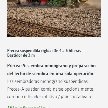
bastidor se pueden conseguir distancias entre
hileras de 45 a 80 cm. Al mismo tiempo, el
número de hileras oscila entre 8 y 12 para la
Precea 6000 y entre 5 y 8 para la Precea 4500.
Vista general:
Precea 3000 (CC) Super
Precea suspendida rígida: De 4 a 6 hileras –
Bastidor de 3 m
Número de hileras: 4, 5, 6 | Distancias entre
Precea-A: siembra monograno y preparación
hileras: 45 a 80 cm
del lecho de siembra en una sola operación
Precea 3000-FCC Super
Las sembradoras monograno suspendidas
Número de hileras: 4, 5, 6 | Distancias entre
Precea-A pueden combinarse opcionalmente
hileras: 45 a 80 cm
con un cultivador rotativo / grada rotativa o
Precea 3300 (CC) Super
con la grada compacta de discos CombiDisc.
Número de hileras: 5, 7 | Distancias entre