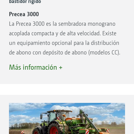
bastidor rígido
Gran rendimiento por superficie gracias a las
Precea 3000
velocidades de trabajo de hasta 15 km/h
La Precea 3000 es la sembradora monograno
Mayor comodidad gracias al fácil manejo de
acoplada compacta y de alta velocidad. Existe
la separación y la reja
un equipamiento opcional para la distribución
de abono con depósito de abono (modelos CC).
Gracias a la posibilidad de cambiar el número
Más información +
de hileras, así como la distancia entre ellas, se
obtiene la máxima flexibilidad.
Precea 4500 y 6000 con bastidor rígido
Como alternativa al bastidor telescópico y
abatible, estos modelos también están
disponibles con bastidor rígido. Con este