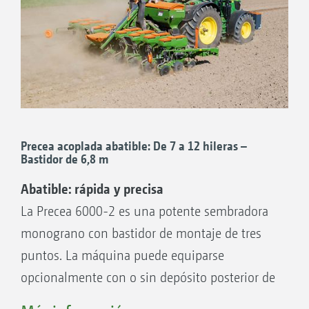
Sus ventajas:
Precea 3000-AFCC con cultivador rotativo KG
Velocidad de trabajo:
de hasta 15 km/h
Número de hileras:
6 o 7
Distancias entre hileras:
45 a 80 cm
Depósito de abono:
Modelos CC 950 o 1250
Precea acoplada abatible: De 7 a 12 hileras –
l Modelos – FCC 1600 o 2200 l
Bastidor de 6,8 m
Abatible: rápida y precisa
La Precea 6000-2 es una potente sembradora
Capacidad telescópica simple y doble: ancho
monograno con bastidor de montaje de tres
de transporte de 3,3 m* o 3 m
puntos. La máquina puede equiparse
opcionalmente con o sin depósito posterior de
abono, como modelo CC. Gracias al bastidor