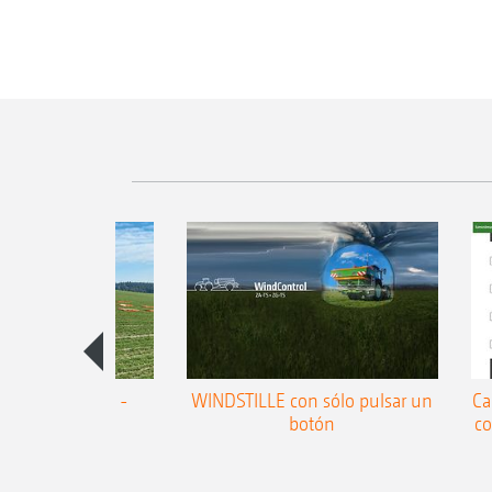
n en pendiente -
WINDSTILLE con sólo pulsar un
Ca
isión probada!
botón
co