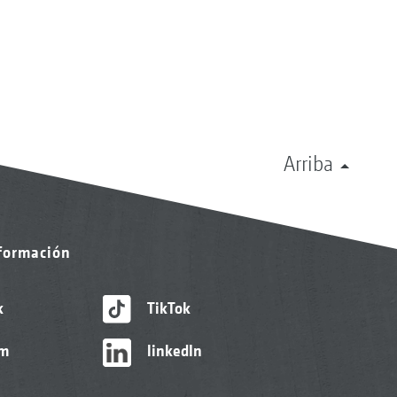
Arriba
nformación
k
TikTok
am
linkedIn