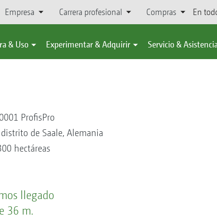
Empresa
Carrera profesional
Compras
En tod
ra & Uso
Experimentar & Adquirir
Servicio & Asistenci
001 ProfisPro
 distrito de Saale, Alemania
300 hectáreas
emos llegado
e 36 m.