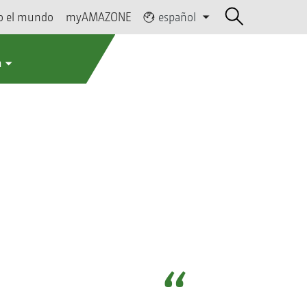
o el mundo
myAMAZONE
español
a