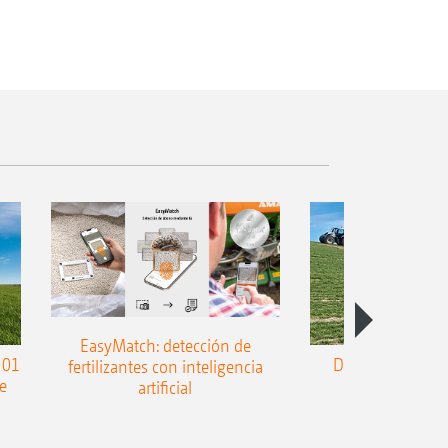
EasyMatch: detección de
 01
Dispersión en p
fertilizantes con inteligencia
e
¡precisión p
artificial