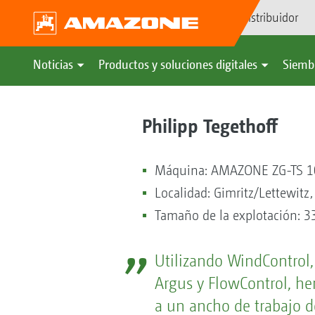
Búsqueda de distribuidor
Noticias
Productos y soluciones digitales
Siemb
Philipp Tegethoff
Máquina: AMAZONE ZG-TS 10
Localidad: Gimritz/Lettewitz,
Tamaño de la explotación: 3
Utilizando WindControl,
Argus y FlowControl, h
a un ancho de trabajo d