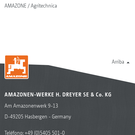
AMAZONE
Agritechnica
Arriba
AMAZONEN-WERKE H. DREYER SE & Co. KG
Am Amazonenwerk 9-13
D-49205 Hasbergen - Germany
Teléfono:
+49 (0)5405 501-0