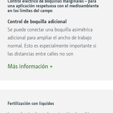
compromiso: Su deriva es relativamente baja,
Control eléctrico de boquillas marginales – para
una aplicación respetuosa con el medioambiente
sin embargo, no tienen un espectro de goteo
en los límites del campo
demasiado amplio y funcionan a 2 hasta 4 bar.
Control de boquilla adicional
Cuando las cualidades especiales de
Se puede conectar una boquilla asimétrica
humectación son importantes, la boquilla de
adicional para ampliar el ancho de trabajo
doble chorro plano es una alternativa
normal. Esto es especialmente importante si
interesante: la AVI Twin de agrotop tampoco
las distancias entre calles no son
proyecta una gota demasiado fina como
suficientemente precisas.
boquilla de inyección de doble chorro plano. El
Más información +
chorro de pulverización dividido en dos
asegura un depósito más uniforme en la parte
delantera y trasera de la planta y es una
alternativa interesante en muchas
Fertilización con líquidos
aplicaciones.