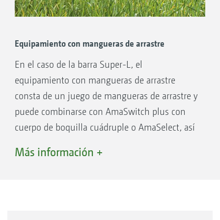
Equipamiento con mangueras de arrastre
En el caso de la barra Super-L, el
equipamiento con mangueras de arrastre
consta de un juego de mangueras de arrastre y
puede combinarse con AmaSwitch plus con
cuerpo de boquilla cuádruple o AmaSelect, así
como con un juego de prolongación para una
Más información +
distancia entre boquillas de 25 cm.
Los pesos de acero inoxidable mejoran la
posición de las mangueras de arrastre en el
cultivo.