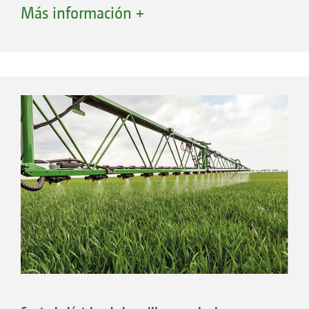
Es posible un rango de presión de 2 a 8 bar.
Más información +
Son de aplicación universal en todos los
cultivos e indicaciones. Debido al
esparcimiento en gotas más gruesas, estas
boquillas también se pueden utilizar a
velocidades de viento más elevadas.
Si la calidad de humectación es prioritaria en
la aplicación, se recomienda el uso de
boquillas de goteo fino estándar o antideriva
como XR o AD. En este caso se debe tener
especial cuidado debido a la tendencia a la
deriva por encima de 3 bar.
Las modernas boquillas de inyección
compactas ID-K o Airmix son un buen