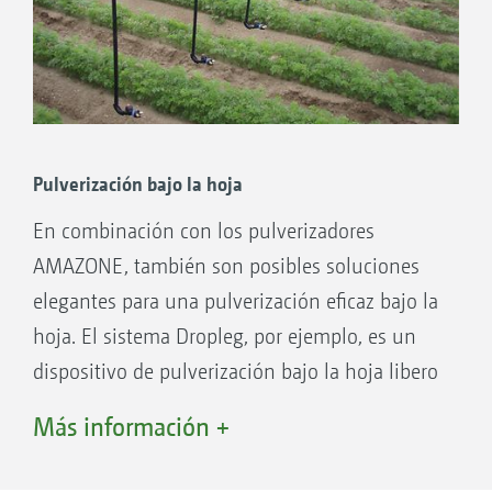
Control de boquillas límite
Pulverización bajo la hoja
Control de boquillas terminales
En combinación con los pulverizadores
Si no se debe pulverizar una distancia de un
Con la compra de un pulverizador AMAZONE, recibirá
AMAZONE, también son posibles soluciones
gratuitamente una llave de desmontaje de boquillas
metro hasta el borde de la parcela debido a la
para cambiar sus boquillas fácilmente.
elegantes para una pulverización eficaz bajo la
normativa de distancia vigente, el control de
hoja. El sistema Dropleg, por ejemplo, es un
boquillas terminales es la solución ideal.
dispositivo de pulverización bajo la hoja libero
y robusto que oscila libremente en sentido
Más información +
transversal a las hileras.