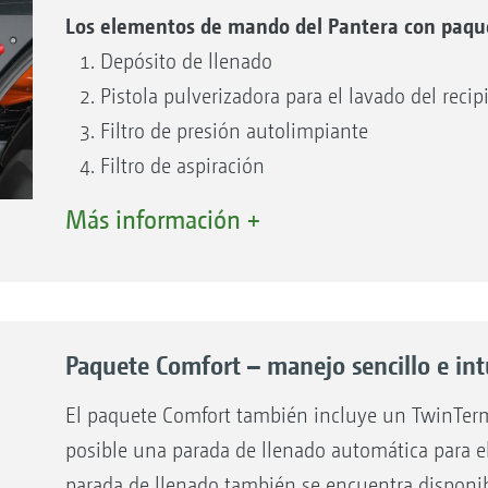
Los elementos de mando del Pantera con paqu
Depósito de llenado
Pistola pulverizadora para el lavado del reci
Filtro de presión autolimpiante
Filtro de aspiración
Llave de presión de 7 vías
Más información +
Dispensador de jabón
Llave para recipiente de inducción
TwinTerminal 3.0
Vaciado del filtro de presión
Paquete Comfort – manejo sencillo e int
Mando del depósito de lavado de manos
Dispositivo de llenado del depósito de agua 
El paquete Comfort también incluye un TwinTermi
Llave de conmutación para inyector/recipien
posible una parada de llenado automática para el
aspiración/capacidad de llenado adicional
parada de llenado también se encuentra disponib