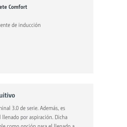
ete Comfort
piente de inducción
uitivo
limpia incl. conexión Gardena
nal 3.0 de serie. Además, es
te de inducción de
 llenado por aspiración. Dicha
le como opción para el llenado a