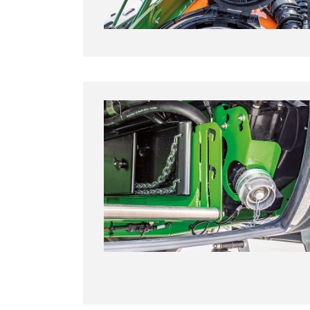
Boquillas de alta presión
Agitador
Sensor de nivel de llenado
Inyector de alto rendimiento
Tapa en la parte superior del depó