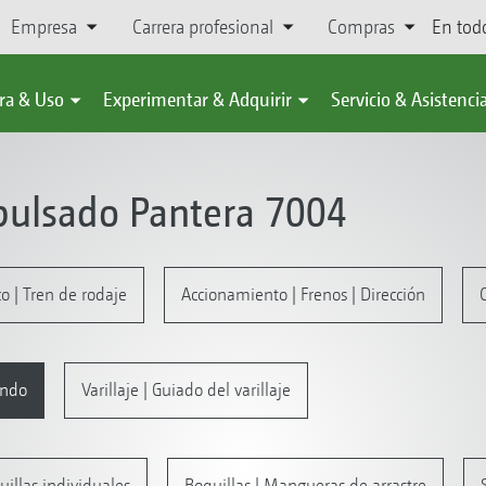
Empresa
Carrera profesional
Compras
En tod
ra & Uso
Experimentar & Adquirir
Servicio & Asistenci
pulsado Pantera 7004
o | Tren de rodaje
Accionamiento | Frenos | Dirección
ando
Varillaje | Guiado del varillaje
uillas individuales
Boquillas | Mangueras de arrastre