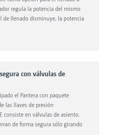
as
itador regula la potencia del mismo
el de llenado disminuye, la potencia
ue se apaga por completo para
 llenado. Además, la regulación
tador autodinámico. Esto significa
la barra, el agitador secundario se
 segura con válvulas de
ermite una limpieza completamente
sde la cabina. Otras funciones
uipado el Pantera con paquete
recirculación en caso de grandes
e las llaves de presión
sterior mezcla del depósito en el
 consiste en válvulas de asiento.
rt.
ierran de forma segura sólo girando