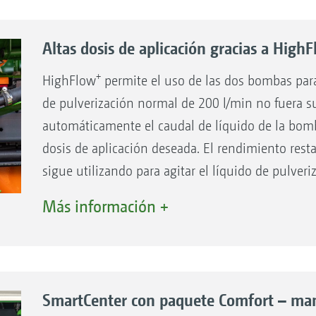
Altas dosis de aplicación gracias a High
+
HighFlow
permite el uso de las dos bombas para 
de pulverización normal de 200 l/min no fuera suf
automáticamente el caudal de líquido de la bomb
dosis de aplicación deseada. El rendimiento rest
sigue utilizando para agitar el líquido de pulveri
De este modo, se pueden aplicar grandes cantida
Más información +
velocidades
En los cultivos de hortalizas son posibles dos
km/h
SmartCenter con paquete Comfort – man