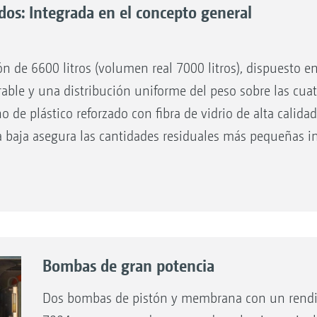
idos: Integrada en el concepto general
!
ión de 6600 litros (volumen real 7000 litros), dispuesto 
able y una distribución uniforme del peso sobre las cuat
o de plástico reforzado con fibra de vidrio de alta calidad
da baja asegura las cantidades residuales más pequeñas 
nico y cuatro boquillas rotativas de alta presión para la 
 agua de lavado de 500 litros con indicador del nivel de 
Bombas de gran potencia
Dos bombas de pistón y membrana con un rendim