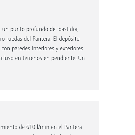
en un punto profundo del bastidor,
ro ruedas del Pantera. El depósito
 con paredes interiores y exteriores
incluso en terrenos en pendiente. Un
limpieza interna forman parte del
llenado está situado en la parte
iento de 610 l/min en el Pantera