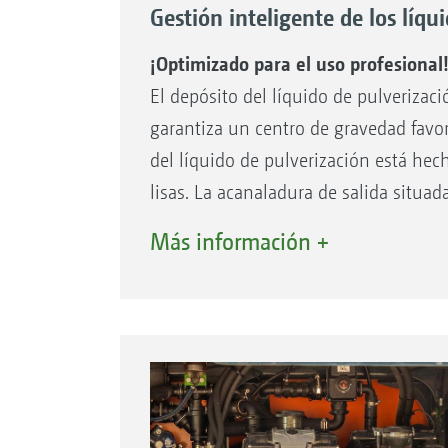
Gestión inteligente de los líqu
¡Optimizado para el uso profesional
El depósito del líquido de pulverizac
garantiza un centro de gravedad favor
del líquido de pulverización está hech
lisas. La acanaladura de salida situa
indicador del nivel de llenado electró
Más información +
equipamiento de serie. El depósito de
posterior del Pantera.