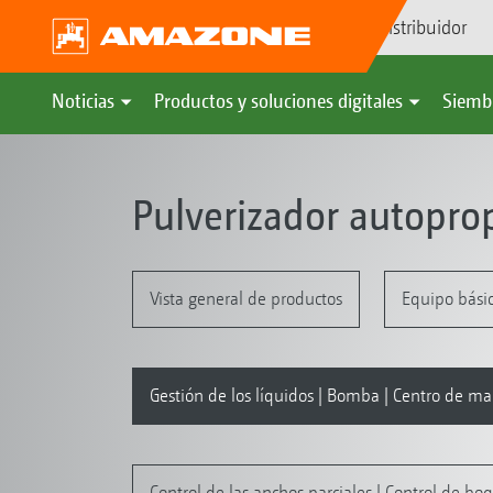
Búsqueda de distribuidor
Noticias
Productos y soluciones digitales
Siemb
Pulverizador autopro
Vista general de productos
Equipo básic
Gestión de los líquidos | Bomba | Centro de m
Control de las anchos parciales | Control de boq