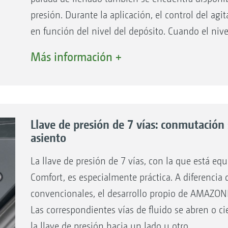
Conexión de aspiración Camlock de 3 pulgad
presión. Durante la aplicación, el control del ag
en función del nivel del depósito. Cuando el niv
de agitación se reduce automáticamente hasta q
Más información +
evitar la formación de espuma a bajos niveles de
automática del agitador ofrece un control de agi
que si se requiere una mayor dosis de siembra en 
cierra.
Llave de presión de 7 vías: conmutación
Después de la aplicación, el paquete Comfort p
asiento
automática, que puede controlarse a distancia de
La llave de presión de 7 vías, con la que está eq
como el enjuague de las barras, la limpieza por 
Comfort, es especialmente práctica. A diferencia d
acumulaciones o una dilución definida para la po
convencionales, el desarrollo propio de AMAZONE
campo también se incluyen en el paquete Comfo
Las correspondientes vías de fluido se abren o c
la llave de presión hacia un lado u otro.
Sus ventajas: