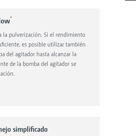
+
Flow
la pulverización. Si el rendimiento
iciente, es posible utilizar también
a del agitador hasta alcanzar la
ante de la bomba del agitador se
zación.
des de fertilizante líquido a altas
is de siembra de 2000 l/ha con 5 o 6
ejo simplificado