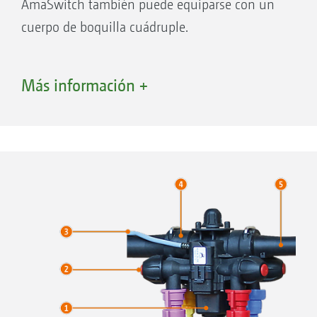
AmaSwitch también puede equiparse con un
cuerpo de boquilla cuádruple.
Con distancia real entre boquillas de 25 cm
Más información +
Con el cuerpo de boquilla cuádruple, se puede
conseguir una distancia real entre boquillas de
25 cm con la ayuda de un juego de
prolongación opcional. De este modo, en
combinación con unas boquillas especiales de
80°, permite reducir la distancia a las
superficies de destino incluso por debajo de
los 50 cm.