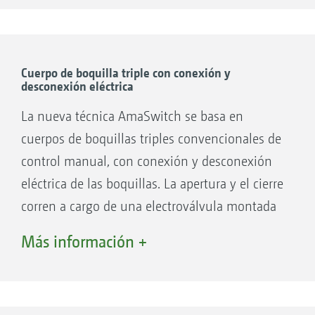
Línea de pulverización cónica:
4. aprox. 40 metros
las distintas secciones de las barras tienen
distintos diámetros de la línea
Residuos mínimos
Cuerpo de boquilla triple con conexión y
Sistema de recirculación forzada SCF con
desconexión eléctrica
Velocidad de flujo uniforme
ancho parcial desactivado
La nueva técnica AmaSwitch se basa en
cuerpos de boquillas triples convencionales de
control manual, con conexión y desconexión
15 mm
eléctrica de las boquillas. La apertura y el cierre
24 mm
corren a cargo de una electroválvula montada
24 mm
directamente en el cuerpo de la boquilla. En
20 mm
Más información +
combinación con el GPS Switch, hace posible
16 mm
una conmutación muy precisa del ancho
parcial de 50 cm en cuñas y en el borde de la