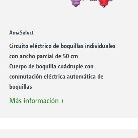
AmaSelect
Circuito eléctrico de boquillas individuales
con ancho parcial de 50 cm
Cuerpo de boquilla cuádruple con
conmutación eléctrica automática de
boquillas
El control eléctrico de boquillas individuales
Más información +
AmaSelect consta de un cuerpo de boquilla
cuádruple con conexión y desconexión
eléctrica y conmutación adicional de las
boquillas. De este modo, el sistema, además