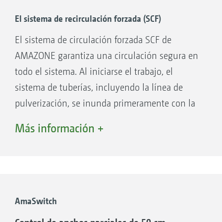
El sistema de recirculación forzada (SCF)
El sistema de circulación forzada SCF de
AMAZONE garantiza una circulación segura en
todo el sistema. Al iniciarse el trabajo, el
sistema de tuberías, incluyendo la línea de
pulverización, se inunda primeramente con la
solución de sustancias activas bajo presión y
Más información +
en la dirección opuesta. A consecuencia de
ello, los conductos de pulverización están
siempre llenos e inmediatamente listos para
su uso en todo el ancho de trabajo. Sin
tiempos de espera en la cabecera.
AmaSwitch
Al desactivar determinados anchos parciales, al