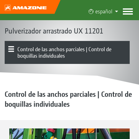
español
Pulverizador arrastrado UX 11201
Control de las anchos parciales | Control de
boquillas individuales
Equipo básico | Depósito | Bastidor
Recipiente de inducción | Bomba
Tren de rodaje | Lanza | Dirección
Varillaje | Guiado del varillaje
Vista general de productos
Boquillas | Mangueras de arrastre
Elektronik | Terminals | Software
Control de las anchos parciales | Control de
boquillas individuales