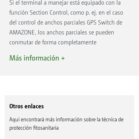
Si el terminal a manejar está equipado con la
Membrana antigoteo
función Section Control, como p. ej. en el caso
Suministro eléctrico
del control de anchos parciales GPS Switch de
Cuerpo de boquilla
AMAZONE, los anchos parciales se pueden
Línea de pulverización
Control eléctrico de boquillas individuales AmaSelect
conmutar de forma completamente
con cuerpo de boquilla cuádruple y distancia entre
automática y en función de la posición GPS. Si
boquillas de 50 cm o 25 cm
Más información +
se ha trazado una parcela, el operador puede
concentrarse por completo en el manejo del
vehículo en modo automático, ya que la
conmutación de los anchos parciales tiene
lugar de forma automática en las cuñas y en la
Otros enlaces
cabecera.
Aquí encontrará más información sobre la técnica de
protección fitosanitaria
Ventajas del control automático de anchos