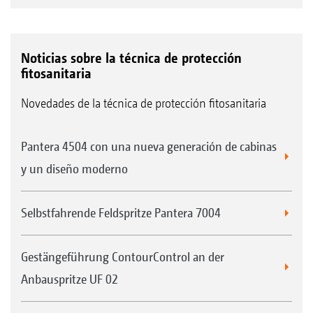
al control de anchos parciales convencional
Section Control, p. ej., en la cabecera
* Valores dependientes de la estructura
Noticias sobre la técnica de protección
fitosanitaria
superficial, ancho de trabajo y número de
anchos parciales
Novedades de la técnica de protección fitosanitaria
Pantera 4504 con una nueva generación de cabinas
y un diseño moderno
Selbstfahrende Feldspritze Pantera 7004
Gestängeführung ContourControl an der
Anbauspritze UF 02