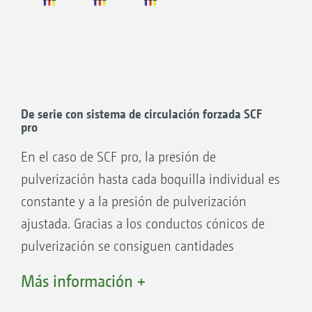
de recirculación forzada.
De serie con sistema de circulación forzada SCF
pro
En el caso de SCF pro, la presión de
pulverización hasta cada boquilla individual es
constante y a la presión de pulverización
ajustada. Gracias a los conductos cónicos de
pulverización se consiguen cantidades
residuales mínimas.
1. Inicio
Más información +
2. Sin SCF
3.
Con SCF
, ancho de trabajo completo de inmediato