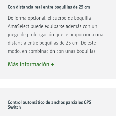
del ancho parcial de 50 cm, que se puede
Con distancia real entre boquillas de 25 cm
conmutar automáticamente con el GPS
De forma opcional, el cuerpo de boquilla
Switch, permite la conmutación eléctrica entre
AmaSelect puede equiparse además con un
las cuatro boquillas montadas desde el
juego de prolongación que le proporciona una
terminal de mando o, incluso, de forma
distancia entre boquillas de 25 cm. De este
completamente automática cuando se cambia
modo, en combinación con unas boquillas
la velocidad de marcha o la dosis de
especiales de 80 grados, permite reducir la
Más información +
aplicación. De este modo, por ejemplo, cuando
distancia a las superficies de destino también
se sobrepasa el rango de presión óptimo de
por debajo de los 50 cm.
una boquilla, existe la posibilidad de conectar
una segunda boquilla o de conmutar a otra de
mayor tamaño.
Control automático de anchos parciales GPS
Switch
Carcasa del motor