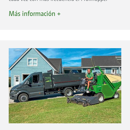
1250. La decisión de hacerlo se tomó hace casi
Más información +
2 años. La Profihopper es muy apreciada
porque realiza todas las tareas necesarias.
Además, la sede de AMAZONE Ltd. está muy
cerca, lo que facilita mucho la colaboración. El
club de golf utiliza la PH 1250 para mantener
los brezales y promover la germinación de las
semillas de hierba mediante el escarificado,
para aclarar las zonas con hierba densa y alta y
para recolectar las hojas en otoño. La
Profihopper mejora las propiedades de los
brezales. También corta el rough alto o lo
clarea para que resulte más fácil jugar en estas
superficies.