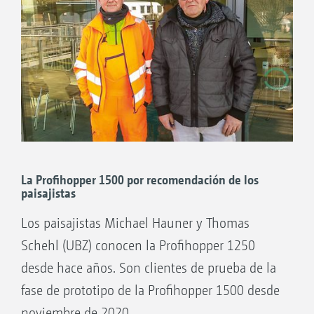
recomienda claramente el uso de la AMAZONE
segar, recolectar, recoger las hojas y triturar. La
Profihopper 1250 en los campos de golf:
Profihopper es rápida, silenciosa y muy
«Hasta los socios del club están impresionados
compacta. Además, se disfruta de una
con ella», concluye.
excelente visibilidad panorámica desde el
asiento del conductor, lo que facilita mucho
las maniobras».
El Sr. Paillard continúa siendo un cliente fiel
porque «Amazone siempre escucha a los
La Profihopper 1500 por recomendación de los
paisajistas
profesionales y tiene en cuenta nuestras
necesidades a la hora de diseñar y desarrollar
Los paisajistas Michael Hauner y Thomas
sus máquinas. Esto es lo que me mantiene
Schehl (UBZ) conocen la Profihopper 1250
unido a la marca».
desde hace años. Son clientes de prueba de la
El Sr. Paillard trabaja actualmente con una
fase de prototipo de la Profihopper 1500 desde
Profihopper SmartLine 1500 que adquirió en
noviembre de 2020.