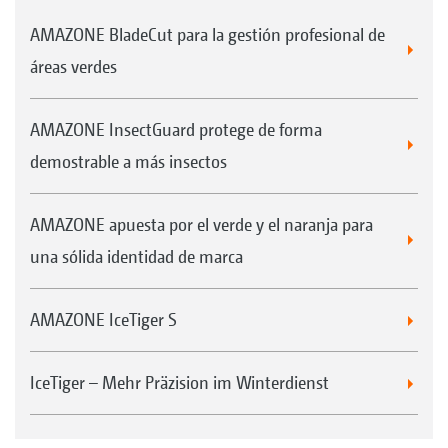
El depósito de gasóleo excelentemente
AMAZONE BladeCut para la gestión profesional de
dimensionado era suficiente para una media
áreas verdes
de 1,5 días de trabajo. La Profihopper ahorra
mucho trabajo extra durante el
AMAZONE InsectGuard protege de forma
mantenimiento de avenidas de 4 km.
demostrable a más insectos
«Podemos maniobrar cerca de los árboles y
apenas tenemos que repasar o segar a mano».
AMAZONE apuesta por el verde y el naranja para
una sólida identidad de marca
AMAZONE IceTiger S
IceTiger – Mehr Präzision im Winterdienst