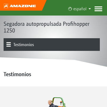
español
Segadora autopropulsada Profihopper
1250
Testimonios
Concepto | Ventajas
Mecanismo de corte | Sistema colector y de sinfines
Depósito
Tren de rodaje | Accionamiento | Motor
Manejo | Control
Equipamiento
Vista general de productos
Profihopper 1250 Special
transportadores
Testimonios