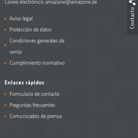
Correo electrónico:
amazone@amazone.de
Contacto
Aviso legal
Protección de datos
2+3
Extintor
Condiciones generales de
venta
Cumplimiento normativo
Enlaces rápidos
Formulario de contacto
Preguntas frecuentes
Diferentes variantes de asiento, como el asiento «De
Comunicados de prensa
Luxe» Grammer con suspensión neumática y
calefacción