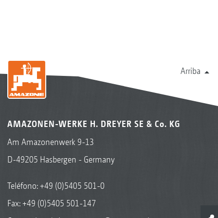
1
Seccionador de batería
Arriba
AMAZONEN-WERKE H. DREYER SE & Co. KG
InsectGuard
Am Amazonenwerk 9-13
D-49205 Hasbergen - Germany
Teléfono:
+49 (0)5405 501-0
Fax: +49 (0)5405 501-147