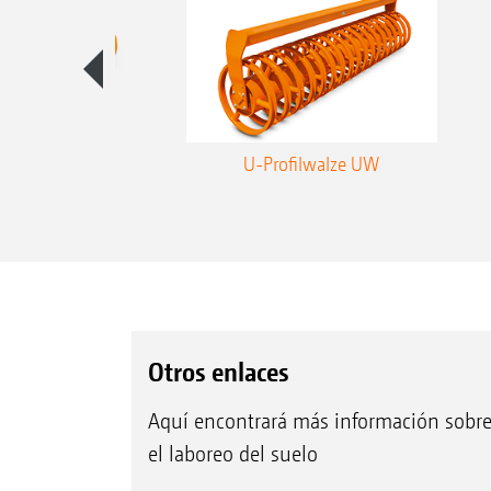
profilwalze WW
U-Profilwalze UW
Otros enlaces
Aquí encontrará más información sobr
el laboreo del suelo