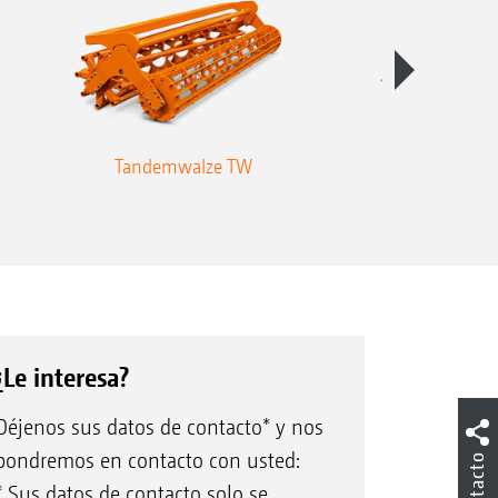
Tandemwalze TW
Keilringwal
¿Le interesa?
Déjenos sus datos de contacto* y nos
pondremos en contacto con usted:
Contacto
* Sus datos de contacto solo se