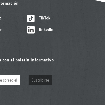
nformación
k
TikTok
am
linkedIn
a con el boletín informativo
Suscribirse