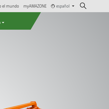
o el mundo
myAMAZONE
español
a