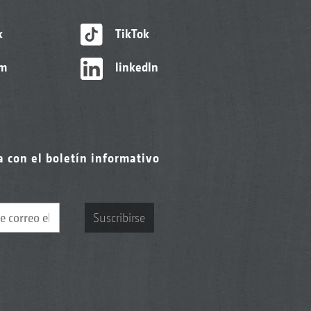
k
TikTok
am
linkedIn
a con el boletín informativo
Suscribirse