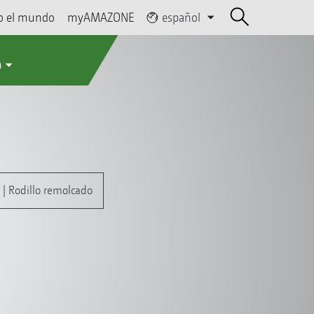
o el mundo
myAMAZONE
español
a
s | Rodillo remolcado