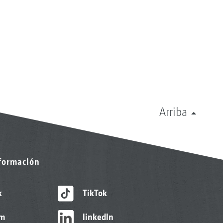
Arriba
nformación
k
TikTok
am
linkedIn