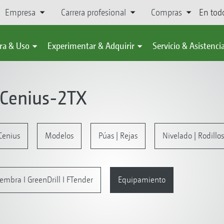
Empresa
Carrera profesional
Compras
En tod
ra & Uso
Experimentar & Adquirir
Servicio & Asistenci
o Cenius-2TX
Cenius
Modelos
Púas | Rejas
Nivelado | Rodillo
embra I GreenDrill I FTender
Equipamiento