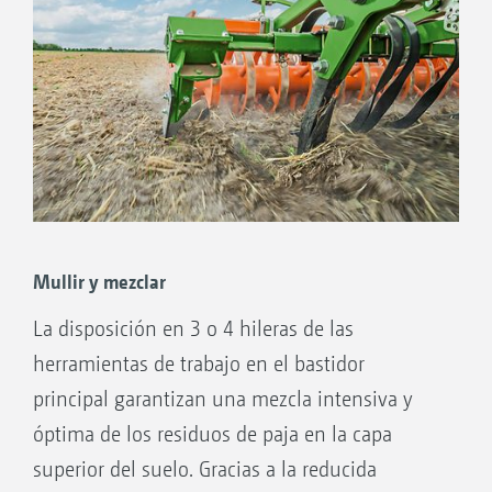
Si es necesario ajustar la profundidad de
trabajo para reaccionar al terreno o a los daños
por compactación durante la marcha, se
recomienda el ajuste completamente
hidráulico opcional de la profundidad de
trabajo. La profundidad de trabajo puede
ajustarse hidráulicamente con carácter
opcional mediante las ruedas de apoyo y el
Mullir y mezclar
rodillo de arrastre. Como alternativa, también
La disposición en 3 o 4 hileras de las
está disponible el ajuste manual de la
herramientas de trabajo en el bastidor
profundidad de trabajo mediante husillos.
principal garantizan una mezcla intensiva y
óptima de los residuos de paja en la capa
superior del suelo. Gracias a la reducida