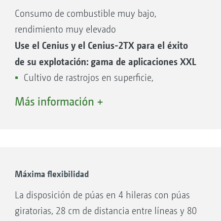
Más estabilidad
Consumo de combustible muy bajo,
Más posibilidades de aplicación
rendimiento muy elevado
Más comodidad y calidad del trabajo
Use el Cenius y el Cenius-2TX para el éxito
Menos obstrucciones
de su explotación: gama de aplicaciones XXL
Menos consumo de combustible
Cultivo de rastrojos en superficie,
Menos costes por desgaste
directamente después de la cosecha: de 5 a
Más información +
12 cm
Laboreo del suelo a media profundidad y
Modelos:
mezcla intensiva de los residuos de cosecha:
Cenius 3003 Special/Super, ancho de trabajo
de 12 a 20 cm
de 3,0 m
Descompactación del terreno a gran
Máxima flexibilidad
Cenius 3503 Super, ancho de trabajo de 3,5
profundidad: de 20 a 35 cm
La disposición de púas en 4 hileras con púas
m
Preparación del lecho de siembra en
giratorias, 28 cm de distancia entre líneas y 80
Cenius 4003 Super, ancho de trabajo de 4,0
primavera