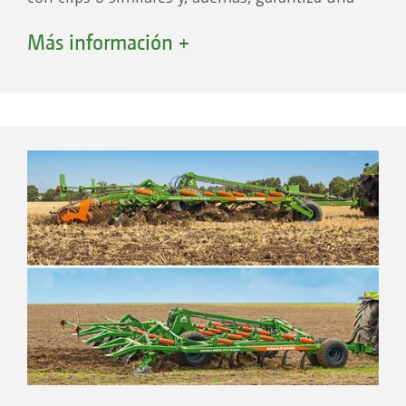
adaptación flexible a las diferentes condiciones
Más información +
del terreno.
Un ajuste hidráulico opcional del cuerpo de
discos permite un ajuste de las herramientas
de nivelación del asiento de tractor y ofrece el
máximo de comodidad y de seguridad en el
trabajo.
Gracias a un desplazamiento del centro de
gravedad óptimo y un sistema hidráulico
optimizado, el bastidor del Cenius-2TX se
abate en solo 10 segundos, lo que establece
un nuevo estándar en su clase.
(profi Estudio comparativo del cultivador
equipado parte 2 · 6/2017)