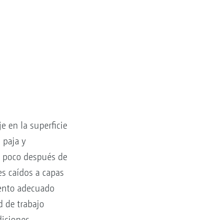
e en la superficie
 paja y
lo poco después de
es caídos a capas
mento adecuado
d de trabajo
diciones