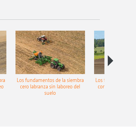
bra
Los fundamentos de la siembra
Los fundamentos d
eo
cero labranza sin laboreo del
convencional con 
suelo
suelo girat