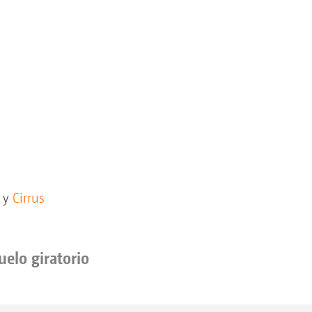
t y
Cirrus
elo giratorio