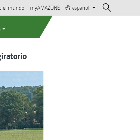
o el mundo
myAMAZONE
español
a
iratorio