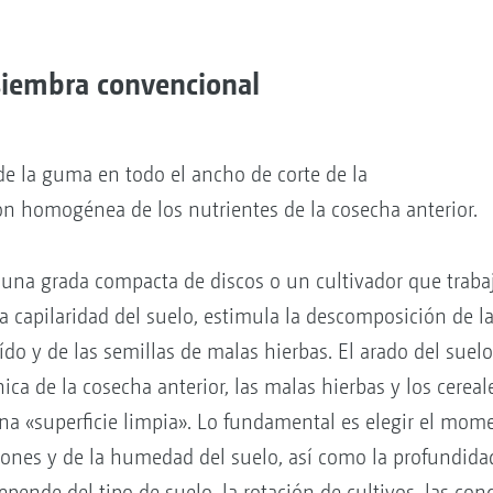
siembra convencional
de la guma en todo el ancho de corte de la
n homogénea de los nutrientes de la cosecha anterior.
on una grada compacta de discos o un cultivador que trabaj
a capilaridad del suelo, estimula la descomposición de la
ído y de las semillas de malas hierbas. El arado del sue
ica de la cosecha anterior, las malas hierbas y los cereal
na «superficie limpia». Lo fundamental es elegir el mo
iones y de la humedad del suelo, así como la profundida
epende del tipo de suelo, la rotación de cultivos, las con