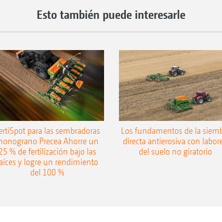
Esto también puede interesarle
ertiSpot para las sembradoras
Los fundamentos de la siem
onograno Precea Ahorre un
directa antierosiva con labor
25 % de fertilización bajo las
del suelo no giratorio
aíces y logre un rendimiento
del 100 %