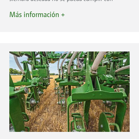
exactitud cuando la velocidad de marcha varía
Más información +
o es cambiante (cuesta arriba/cuesta abajo, en
las cabeceras, en distintas condiciones de
consistencia del terreno, etc.) o si el terreno
presenta irregularidades adicionales.
Germinaciones máximas – depende de la
reja
Colocación a una profundidad totalmente
uniforme
Despeje óptimo de los surcos
Máxima velocidad
Máxima seguridad de uso