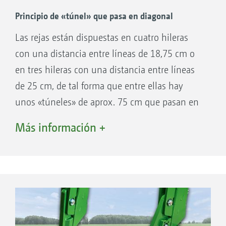
Principio de «túnel» que pasa en diagonal
Las rejas están dispuestas en cuatro hileras
con una distancia entre líneas de 18,75 cm o
en tres hileras con una distancia entre líneas
de 25 cm, de tal forma que entre ellas hay
unos «túneles» de aprox. 75 cm que pasan en
diagonal. Este principio posibilita una
Más información +
distancia entre rejas relativamente pequeña
(18,75 cm o 25 cm) para que el cultivo se
cierre con rapidez (sombreado) y al mismo
tiempo reduce el peligro de obstrucción por
acumulación de paja.