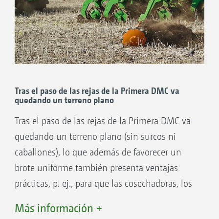
Brazo superior extendido – abresurcos de
reja en posición de trabajo
Brazo superior plegado – abresurcos de
reja «replegado» tras tropezar con un
obstáculo sobre el suelo
Tras el paso de las rejas de la Primera DMC va
quedando un terreno plano
Tras el paso de las rejas de la Primera DMC va
quedando un terreno plano (sin surcos ni
caballones), lo que además de favorecer un
brote uniforme también presenta ventajas
prácticas, p. ej., para que las cosechadoras, los
pulverizadores de fitosanitarios (con sus barras
Más información +
de pulverización) y las abonadoras se puedan