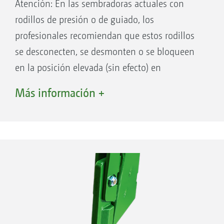
Atención: En las sembradoras actuales con
rodillos de presión o de guiado, los
profesionales recomiendan que estos rodillos
se desconecten, se desmonten o se bloqueen
en la posición elevada (sin efecto) en
condiciones de suelo húmedo (adherente). Sin
Más información +
embargo esto es posible únicamente si no son
los encargados del control de la profundidad
de siembra. El inconveniente determinante de
otros sistemas. ¡AMAZONE lo ha resuelto de
un modo extraordinario!