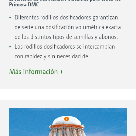
Primera DMC
Diferentes rodillos dosificadores garantizan
de serie una dosificación volumétrica exacta
de los distintos tipos de semillas y abonos.
Los rodillos dosificadores se intercambian
con rapidez y sin necesidad de
herramientas.
Más información +
Obturación precisa de la dosificación con
una tapa corredera.
Fáciles de controlar ya que los rodillos
dosificadores están dispuestos de manera
bien visible.
Las cantidades se ajustan mediante un tren
de engranajes Vario regulable sin