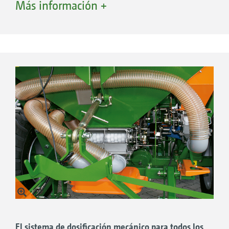
Más información +
Otros rodillos dosificadores
3,75 cm³:
p. ej., para cantidades muy reducidas
de semillas finas
20 cm³:
p. ej., para colza, nabo, alfalfa
40 cm³:
p. ej., para lino, alfalfa, rábano
oleaginoso, trébol rojo
100 cm³:
p. ej., para mezclas de cultivos
intermedios
350 cm³:
p. ej., para semillas de gramíneas,
trigo
600 cm³:
p. ej., para espelta, avena, trigo
800 cm³:
p. ej., para grandes cantidades de
semillas
El sistema de dosificación mecánico para todos los