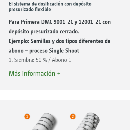
El sistema de dosificación con depósito
presurizado flexible
Para Primera DMC 9001-2C y 12001-2C con
depósito presurizado cerrado.
Ejemplo: Semillas y dos tipos diferentes de
abono – proceso Single Shoot
1. Siembra: 50 % / Abono 1:
50 % 2. Siembra: 50 % / Abono 2:
Más información +
50 % 3. Semillas
4. Abono 1
5. Abono 2
6. Aire comprimido
7. Depósito presurizado semillas / compuerta
50/50