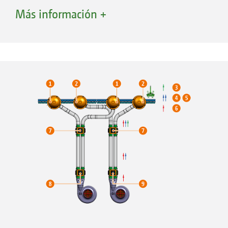
2. Abono
Más información +
3. Aire comprimido
4. Cabezal distribuidor
5. Rueda de fricción
6. Depósito dividido para las versiones C del
Primera DMC, depósito de semillas
7. Depósito de abono
8. Turbina
9. Sistema de dosificación con compuerta
10. Sistema de dosificación con inyector
11. Rodillo de aplanado
12. Abresurcos de reja