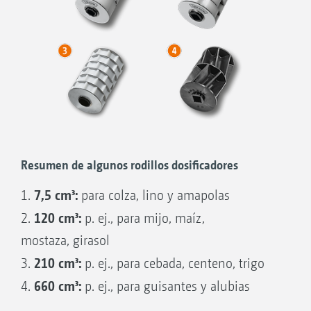
8. Depósito presurizado de abono 1 /
compuerta 50/50
9. Depósito presurizado de abono 2 /
compuerta 50/50
Resumen de algunos rodillos dosificadores
7,5 cm³:
1.
para colza, lino y amapolas
120 cm³:
2.
p. ej., para mijo, maíz,
mostaza, girasol
210 cm³:
3.
p. ej., para cebada, centeno, trigo
660 cm³:
4.
p. ej., para guisantes y alubias