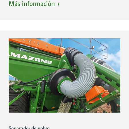
Más información +
De modo opcional hay disponible un
semillas opcional.
accesorio para semillas de maíz y de girasol
1. Abono
para otras distancias entre hileras (37,5 cm y
2. Semillas
75 cm).
Primera DMC 3000-C, 4500-C, 6000-2C y
9000-2C: Sistema hidráulico de a bordo
opcional con refrigeración de aceite
integrada para accionar la turbina.
Primera DMC 9000-2C Super, 9001-2C,
12000-2C y 12001-2C: Solo con
accionamiento directo de la turbina desde el
tractor.
Separador de polvo