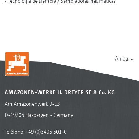
Tecnología de siembra
Sembradoras neumáticas
Arriba
AMAZONEN-WERKE H. DREYER SE & Co. KG
Am Amazonenwerk 9-13
D-49205 Hasbergen - Germany
Teléfono:
+49 (0)5405 501-0