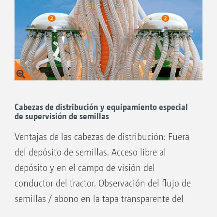
escalonamiento (exento de mantenimiento),
cuya eficacia ha sido probada más de
150 000 veces. La cantidad de siembra
admisible va de 2 a 400 kg/ha.
Ajuste del dosificador para su calibración sin
necesidad de usar herramientas.
El depósito se descarga por completo
Cabezas de distribución y equipamiento especial
de supervisión de semillas
abriendo una compuerta de accionamiento
elástico.
Ventajas de las cabezas de distribución: Fuera
Posibilidad de siembra de todas las semillas
del depósito de semillas. Acceso libre al
(también hortalizas) sin reequipamientos
depósito y en el campo de visión del
complicados.
conductor del tractor. Observación del flujo de
Todas las piezas están dispuestas de modo
semillas / abono en la tapa transparente del
que facilitan el mantenimiento y el acceso.
cabezal distribuidor. Con supervisión de