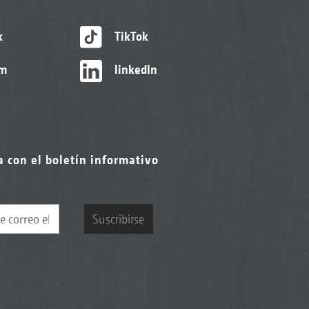
k
TikTok
am
linkedIn
a con el boletín informativo
Suscribirse