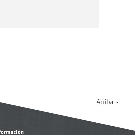
sificador dentro del mando de la
Arriba
io sencillo del rodillo dosificador
 automática a través de mapas de
ulsando un botón y la dosificación
nformación