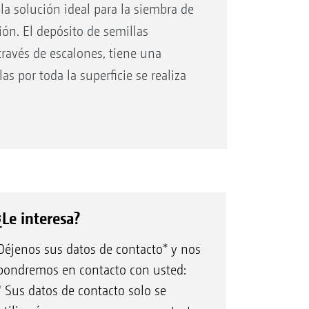
a solución ideal para la siembra de
ión. El depósito de semillas
través de escalones, tiene una
as por toda la superficie se realiza
 rastra o mediante tubos de
n es posible esparcir las semillas a
TwinTeC plus.
nte platos de rebote o mediante
¿Le interesa?
Déjenos sus datos de contacto* y nos
 platos de rebote, un tubo de
pondremos en contacto con usted:
ituada en la reja TwinTeC plus
* Sus datos de contacto solo se
s