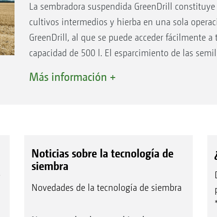
La sembradora suspendida GreenDrill constituye l
cultivos intermedios y hierba en una sola operac
GreenDrill, al que se puede acceder fácilmente a 
capacidad de 500 l. El esparcimiento de las semill
mediante platos de rebote situados delante de la
Más información +
semillas entre las rejas. Como alternativa, tambié
través de una segunda salida situada en la reja 
Ventajas de la GreenDrill:
Procesamiento de una superficie amplia media
Noticias sobre la tecnología de
tubos de semillas entre las rejas
siembra
e
Esparcimiento en toda la superficie a través de
Novedades de la tecnología de siembra
semillas entre las rejas o una segunda salida s
Fácilmente accesible a través de tres escalone