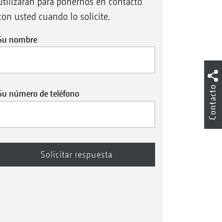
utilizarán para ponernos en contacto
OBUS
con usted cuando lo solicite.
Su nombre
Contacto
Su número de teléfono
ejo completamente integrado del
nDrill 501 a través del terminal
BUS AmaTron 4