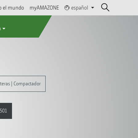
o el mundo
myAMAZONE
español
a
teras | Compactador
 501