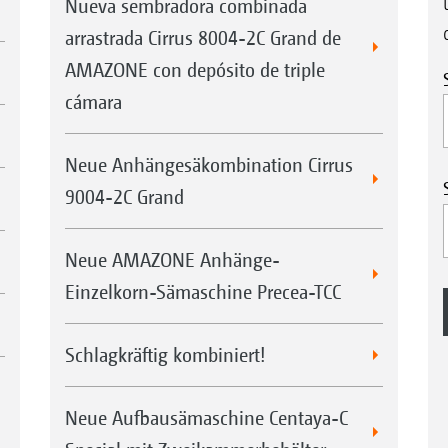
Nueva sembradora combinada
Control de máquinas mediante el control IS
arrastrada Cirrus 8004-2C Grand de
Aplicación de un tercer medio: Triple Shoot
AMAZONE con depósito de triple
cámara
Control de máquinas mediante ISOBUS
Neue Anhängesäkombination Cirrus
El control de la GreenDrill puede
9004-2C Grand
realizarse de diferentes maneras,
dependiendo de la máquina en la que se
Neue AMAZONE Anhänge-
monte la GreenDrill. Por ejemplo, si la
Einzelkorn-Sämaschine Precea-TCC
GreenDrill 501 está montada en una
Cirrus, está completamente integrada en
Schlagkräftig kombiniert!
Man
la electrónica de la Cirrus como
Gree
«participante del ISOBUS». De esta forma,
ISO
Neue Aufbausämaschine Centaya-C
la GreenDrill se representa y controla