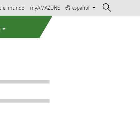
o el mundo
myAMAZONE
español
a