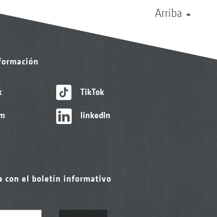
Arriba
nformación
k
TikTok
am
linkedIn
a con el boletín informativo