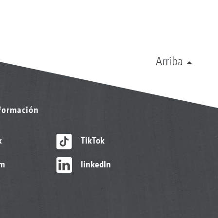
Arriba
nformación
k
TikTok
am
linkedIn