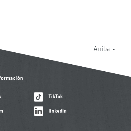
Arriba
nformación
k
TikTok
am
linkedIn