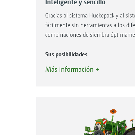
Inteligente y sencillo
Gracias al sistema Huckepack y al s
fácilmente sin herramientas a los dif
combinaciones de siembra óptimament
Sus posibilidades
Equipo de laboreo del suelo
Más información +
Grada rotativa KE 02 Rotamix
Cultivador rotativo KX/KG Cultimix
Grada compacta de discos suspend
con rodillos
Rodillo de barra SW