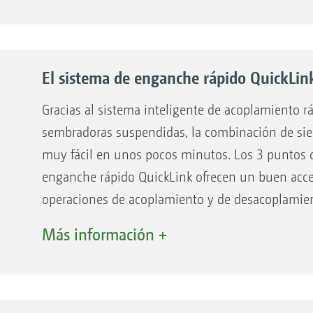
embradoras suspendidas Cataya, Centaya, con las sembra
580 y KWM 600.
El sistema de enganche rápido QuickLin
Gracias al sistema inteligente de acoplamiento r
sembradoras suspendidas, la combinación de si
muy fácil en unos pocos minutos. Los 3 puntos 
enganche rápido QuickLink ofrecen un buen acces
operaciones de acoplamiento y de desacoplamien
necesidad de usar herramientas. Así, el dispositi
Más información +
perfecto para el uso individual.