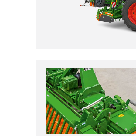
Rodillo dentado PW
Rodillo de anillo trapezoidal TRW
Rodillo de anillo cónico KW o
Rodillo de anillo cónico con perfil
+
Sembradora suspendida
Centaya
Cataya
Precea A
o sembradora arrastrada
D9