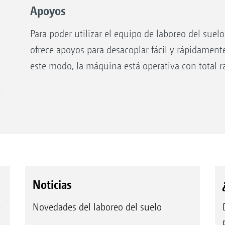
Apoyos
Para poder utilizar el equipo de laboreo del sue
ofrece apoyos para desacoplar fácil y rápidamen
este modo, la máquina está operativa con total r
Cultivadores rotativos KX y KG
Sis
Qui
des
her
Noticias
e
Novedades del laboreo del suelo