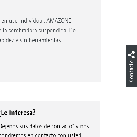
lo en uso individual, AMAZONE
te la sembradora suspendida. De
apidez y sin herramientas.
tema de acoplamiento rápido
Contacto
ckLink – proceso de acoplamiento y de
acoplamiento sencillo, rápido y sin
ramientas
¿Le interesa?
Déjenos sus datos de contacto* y nos
pondremos en contacto con usted: