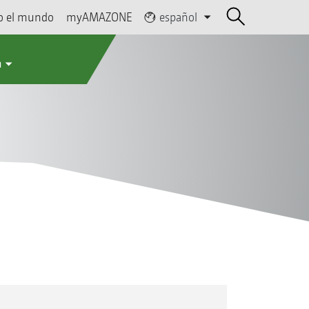
o el mundo
myAMAZONE
español
a