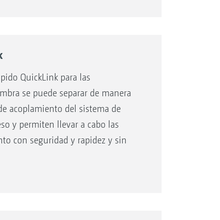
doras monograno Precea A y con los
k
ápido QuickLink para las
embra se puede separar de manera
de acoplamiento del sistema de
o y permiten llevar a cabo las
to con seguridad y rapidez y sin
vo de labrado también resulta