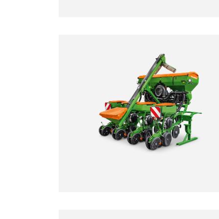
1
Combinación solo posible con las s
rodillos PW 600, TRW 500/600, KW 