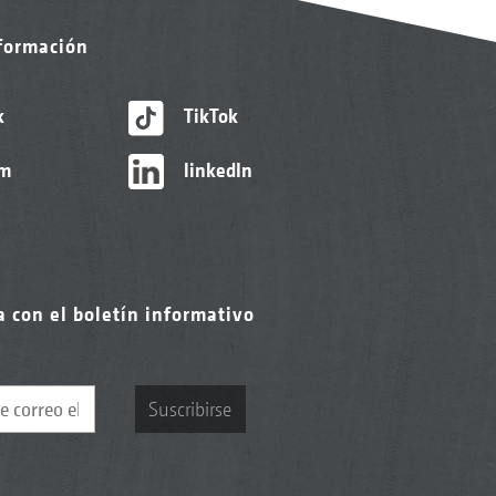
nformación
k
TikTok
am
linkedIn
a con el boletín informativo
Suscribirse