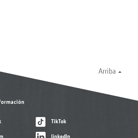
Arriba
nformación
k
TikTok
am
linkedIn