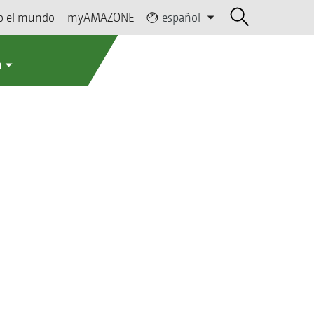
o el mundo
myAMAZONE
español
a