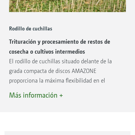
crushboard se ajustan hidráulicamente a
distancia. Con el ajuste hidráulico, el
conductor puede adaptar la configuración a las
Rodillo de cuchillas
condiciones imperantes cómodamente desde
Trituración y procesamiento de restos de
el asiento del tractor.
cosecha o cultivos intermedios
El rodillo de cuchillas situado delante de la
grada compacta de discos AMAZONE
proporciona la máxima flexibilidad en el
laboreo del suelo. El rodillo de cuchillas
Más información +
permite el laboreo del suelo a muy poca
profundidad con una trituración simultánea de
los rastrojos, por ejemplo, durante el primer
XL
Catros
5003-2TS con rodillo de cuchillas delantero
cultivo del rastrojo en la colza. El rodillo de