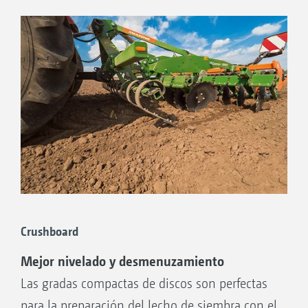
desarrollo temprano, una excelente higiene
del campo cobra cada vez mayor importancia.
Por ello, AMAZONE ofrece la solución
adecuada para cada granja con las
herramientas delanteras para la grada
compacta de discos Catros.
Crushboard
Mejor nivelado y desmenuzamiento
Las gradas compactas de discos son perfectas
para la preparación del lecho de siembra con el