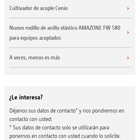
gracias a las cuchillas reversibles de doble
Cultivador de acople Cenio
filo, fabricadas en acero al boro templado y
revenido
Nuevo rodillo de anillo elástico AMAZONE FW 580
para equipos acoplados
A veces, menos es más
¿Le interesa?
Déjenos sus datos de contacto* y nos pondremos en
contacto con usted:
* Sus datos de contacto solo se utilizarán para
Rodillo de cuchillas delantero de 330 mm de diámetro
ponernos en contacto con usted cuando lo solicite.