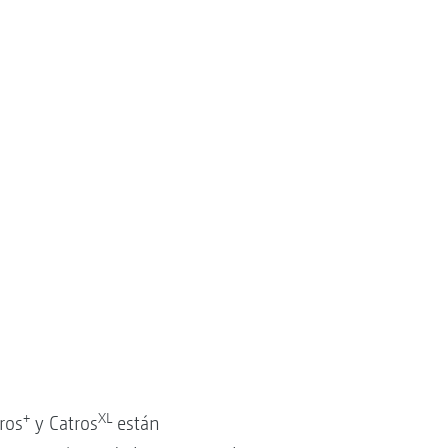
+
XL
ros
y Catros
están