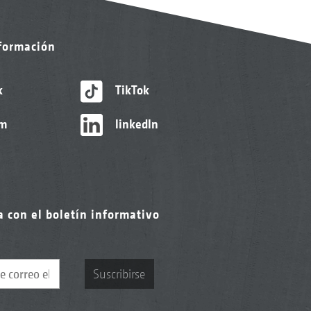
nformación
k
TikTok
am
linkedIn
a con el boletín informativo
Suscribirse