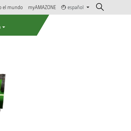
o el mundo
myAMAZONE
español
a