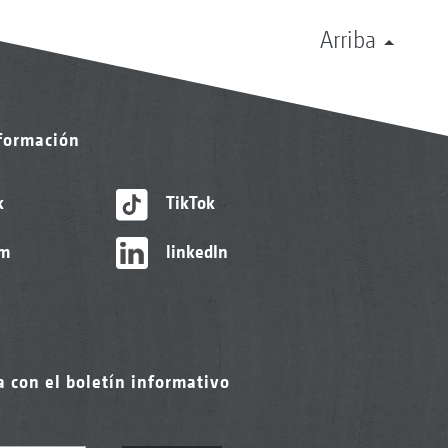
Arriba
nformación
k
TikTok
am
linkedIn
a con el boletín informativo