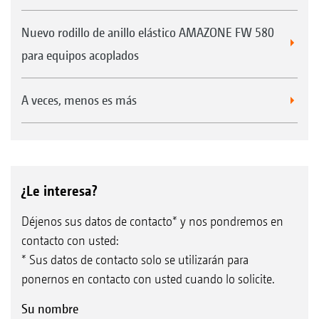
Nuevo rodillo de anillo elástico AMAZONE FW 580
para equipos acoplados
Rodamiento de rodillos HD
A veces, menos es más
Sistema de separadores elásticos para el rodillo de
¿Le interesa?
arrastre WW
Déjenos sus datos de contacto* y nos pondremos en
contacto con usted:
* Sus datos de contacto solo se utilizarán para
ponernos en contacto con usted cuando lo solicite.
Rodamiento de rodillos HD
Su nombre