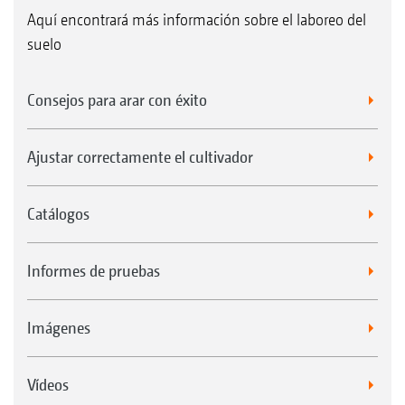
Aquí encontrará más información sobre el laboreo del
adecuado para altas velocidades de trabajo y
suelo
suelos pedregosos.
**DUW 580 pro: 4 radios en lugar de 3, muy
Consejos para arar con éxito
adecuado para altas velocidades de trabajo y
suelos pedregosos.
Ajustar correctamente el cultivador
Catálogos
Rodamiento de rodillos
Informes de pruebas
Sistema de rastras* para los rodillos de avance SW,
PW, KW y UW
Imágenes
Vídeos