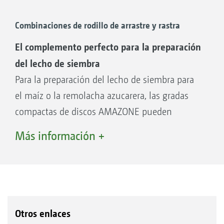
Combinaciones de rodillo de arrastre y rastra
El complemento perfecto para la preparación
del lecho de siembra
Para la preparación del lecho de siembra para
el maíz o la remolacha azucarera, las gradas
compactas de discos AMAZONE pueden
equiparse adicionalmente con una rastra para
Más información +
muchos de los rodillos. Las rastras consiguen
una estructura del suelo con granulado muy
fino y, con ello, las condiciones de
germinación perfectas para los posteriores
cultivos. Otra ventaja del uso de la rastra es la
Otros enlaces
*SW 600 pro: 6 anillos en lugar de 4, muy
optimización de la distribución de paja.