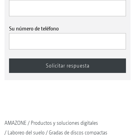
En las máquinas TX y las máquinas TS
remolcadas se puede seleccionar
opcionalmente el rodamiento de rodillos HD.
Su número de teléfono
Vida útil extrema gracias a la junta de anillo
deslizante metálica
Completamente libre de mantenimiento con
lubricación de por vida gracias al llenado de
aceite para engranajes
Robusto e insensible gracias a los
rodamientos de rodillos a rótula en lugar de
los de bolas
Óptimo para altas velocidades de
conducción y condiciones pedregosas
AMAZONE
Productos y soluciones digitales
Laboreo del suelo
Gradas de discos compactas