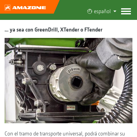
español
… ya sea con GreenDrill, XTender o FTender
Con el tramo de transporte universal, podrá combinar su