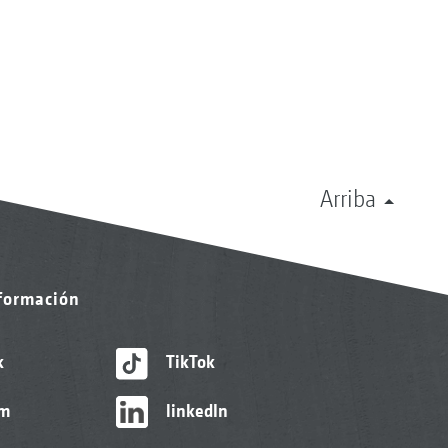
Arriba
nformación
k
TikTok
am
linkedIn