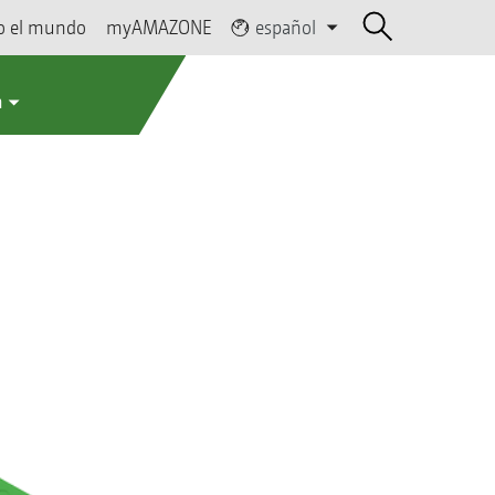
o el mundo
myAMAZONE
español
a