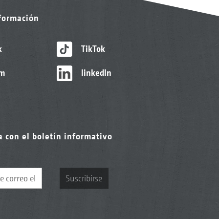
nformación
k
TikTok
am
linkedIn
a con el boletín informativo
Suscribirse