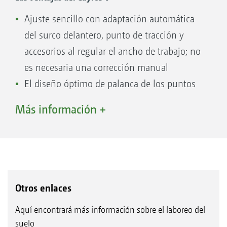
Ajuste sencillo con adaptación automática
del surco delantero, punto de tracción y
accesorios al regular el ancho de trabajo; no
es necesaria una corrección manual
El diseño óptimo de palanca de los puntos
de giro garantiza unas fuerzas de regulación
Más información +
y una carga de los rodamientos reducidas y,
por lo tanto, un menor desgaste y una vida
útil más larga
Los puntos de giro del soporte de la cama de
arado se encuentran fuera del tubo del
Otros enlaces
bastidor, de tal forma que se evita un
Aquí encontrará más información sobre el laboreo del
debilitamiento del tubo del bastidor debido
suelo