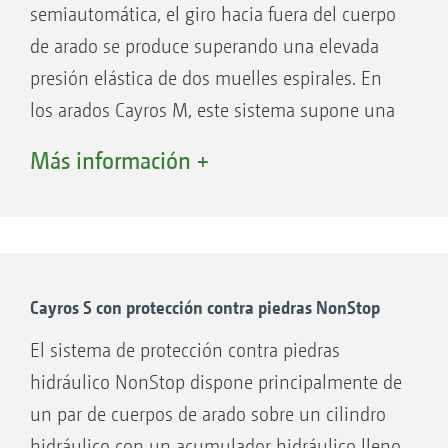
semiautomática, el giro hacia fuera del cuerpo
de arado se produce superando una elevada
presión elástica de dos muelles espirales. En
los arados Cayros M, este sistema supone una
alternativa entre la protección contra piedras
Más información +
con perno de seguridad y la protección contra
piedras NON-STOP en caso de suelos con baja
densidad de piedras.
Las ventajas:
Cayros S con protección contra piedras NonStop
Peso adicional reducido respecto a la
El sistema de protección contra piedras
protección contra piedras con perno de
hidráulico NonStop dispone principalmente de
seguridad
un par de cuerpos de arado sobre un cilindro
Fuerza de liberación ajustable
hidráulico con un acumulador hidráulico lleno