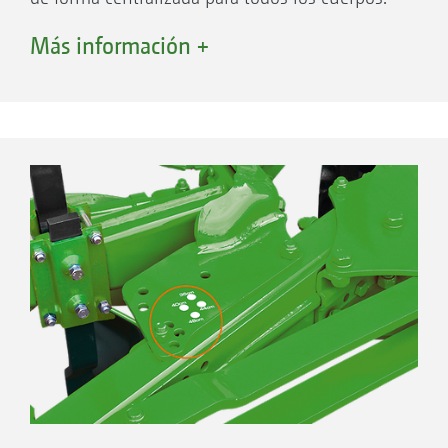
Una válvula de bloqueo por cada acumulador
Más información +
hidráulico permite ajustar opcionalmente los
cuerpos de arado por separado a diferentes
presiones.
Las ventajas (adicionales):
El ajuste de la fuerza de activación se realiza
en una sola operación para todos los
cuerpos de arado (incluso durante la
marcha)
Gracias a las secciones correspondientes de
los tubos, los elementos solo influyen
mínimamente entre sí