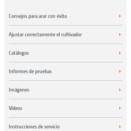
a orificios adicionales
Reducción al mínimo de los puntos de giro
Consejos para arar con éxito
y, por lo tanto, reducción al mínimo del
desgaste y del trabajo de mantenimiento
Ajustar correctamente el cultivador
Utilización de casquillos CONNEX para una
vida útil más larga
Catálogos
Informes de pruebas
Imágenes
Vídeos
Instrucciones de servicio