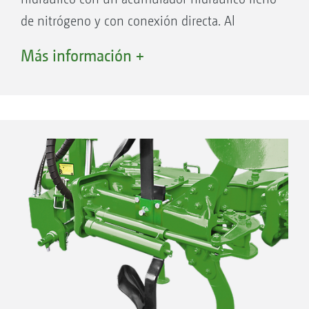
de nitrógeno y con conexión directa. Al
activarse, el cuerpo de arado, a través del
Más información +
cilindro hidráulico, presiona un pistón en el
acumulador. El gas se comprime y, tras superar
el obstáculo, lleva el cuerpo automáticamente
de nuevo a la posición original. El sistema de
protección contra piedras NON-STOP está
disponible tanto para los arados más
pequeños como para los de mayor tamaño.
Las ventajas:
Adaptación sencilla de la fuerza de
activación
Método de trabajo suave y que protege el