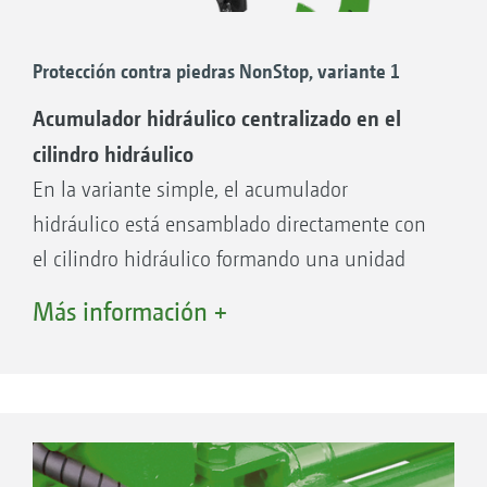
material
Articulaciones esféricas y rótulas sustituibles
Protección contra piedras NonStop, variante 1
Tornillo cizallador adicional de serie
Acumulador hidráulico centralizado en el
Disminución de las fuerzas de activación al
cilindro hidráulico
aumentar la altura de elevación del cuerpo
En la variante simple, el acumulador
del arado
hidráulico está ensamblado directamente con
el cilindro hidráulico formando una unidad
compacta.
Más información +
Las ventajas (adicionales):
Los cuerpos de arado se activan de forma
completamente independiente entre sí
Los cuerpos de arado pueden pretensarse de