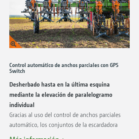
parámetros más importantes siempre a la vista
El práctico menú de inicio rápido permite
importar y exportar con rapidez datos de las
tareas
Control automático de anchos parciales con GPS
Switch
Desherbado hasta en la última esquina
mediante la elevación de paralelogramo
individual
Gracias al uso del control de anchos parciales
automático, los conjuntos de la escardadora
pueden elevarse y bajarse hidráulicamente de