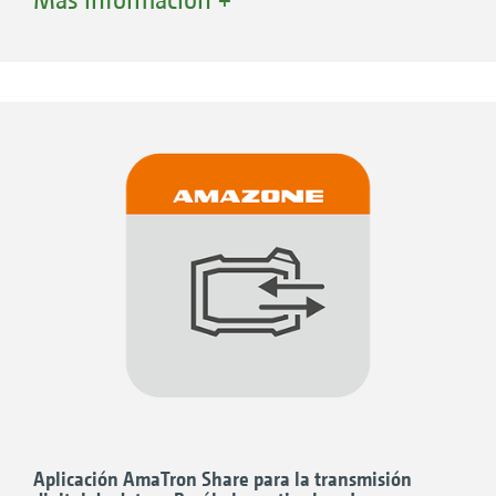
funciones ISOBUS, con un plus de confort,
facilidad de manejo y control general. Y, sin
embargo, ofrece mucho más, en particular en
combinación con máquinas agrícolas
AMAZONE, y garantiza la plena funcionalidad
de la agricultura de precisión.
¡ROBUSTO!
Pantalla táctil antirreflectante de 8 pulgadas
con carcasa de aluminio estanca al agua y al
polvo
El reposabrazos posterior permite un agarre
seguro
Aplicación AmaTron Share para la transmisión