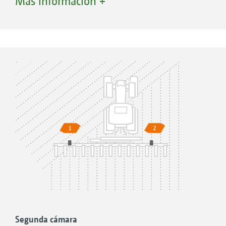
Más información +
forma individual. De este modo, en los campos
cónicos, se puede desherbar en la cabecera en
todas las hileras hasta la esquina sin dañar
ningún cultivo.
Altura de elevación del paralelogramo KPP-
M SC: 25 cm
Altura de la elevación del paralelogramo
KPP-L SC: 50 cm
Control manual o mediante GPS
Manejo mediante terminal de mando apto
para ISOBUS o AmaTron 4
Documentación de la superficie de trabajo
Segunda cámara