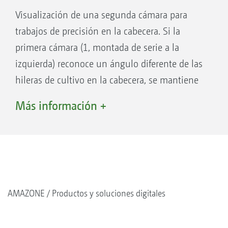
Visualización de una segunda cámara para
trabajos de precisión en la cabecera. Si la
primera cámara (1, montada de serie a la
izquierda) reconoce un ángulo diferente de las
hileras de cultivo en la cabecera, se mantiene
el ajuste actual del sistema de guiado de
Más información +
hileras en el modo de cabecera. Como
alternativa, se puede instalar una segunda
cámara (2) a la derecha, que se encarga del
guiado de hileras hasta el final de la cuña.
AMAZONE
Productos y soluciones digitales