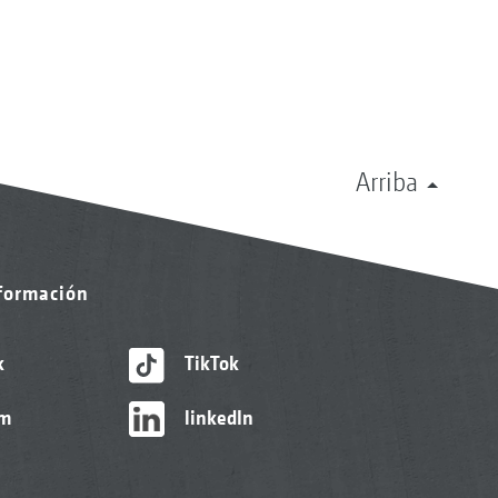
Arriba
nformación
k
TikTok
am
linkedIn