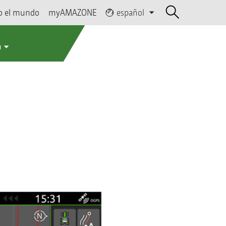
o el mundo
myAMAZONE
español
a