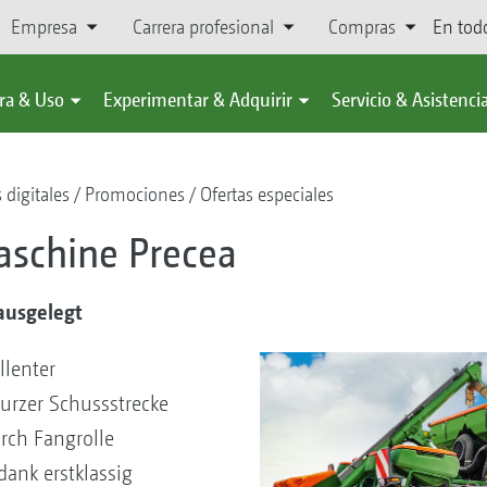
Empresa
Carrera profesional
Compras
En tod
ra & Uso
Experimentar & Adquirir
Servicio & Asistenci
 digitales
Promociones
Ofertas especiales
aschine Precea
ausgelegt
llenter
urzer Schussstrecke
rch Fangrolle
ank erstklassig