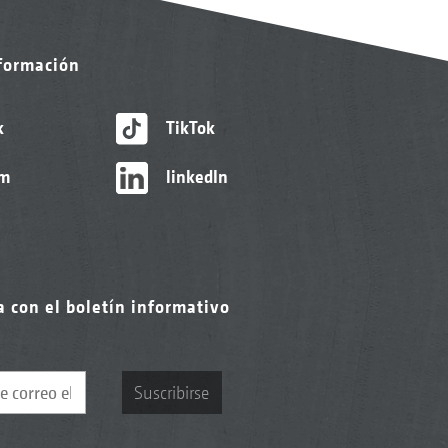
nformación
k
TikTok
am
linkedIn
a con el boletín informativo
Suscribirse