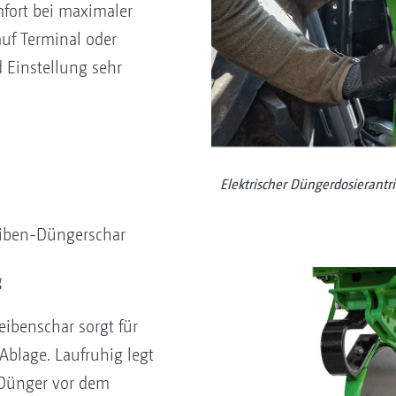
ort bei maximaler
auf Terminal oder
d Einstellung sehr
Elektrischer Düngerdosierantr
iben-Düngerschar
g
ibenschar sorgt für
Ablage. Laufruhig legt
 Dünger vor dem