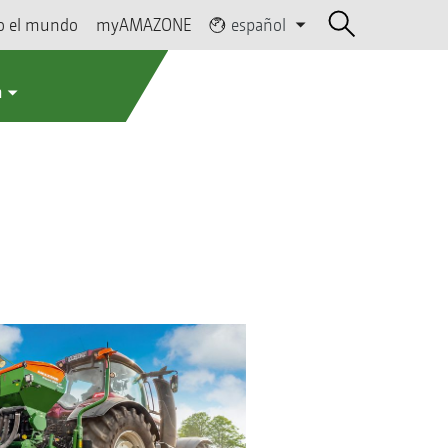
o el mundo
myAMAZONE
español
a