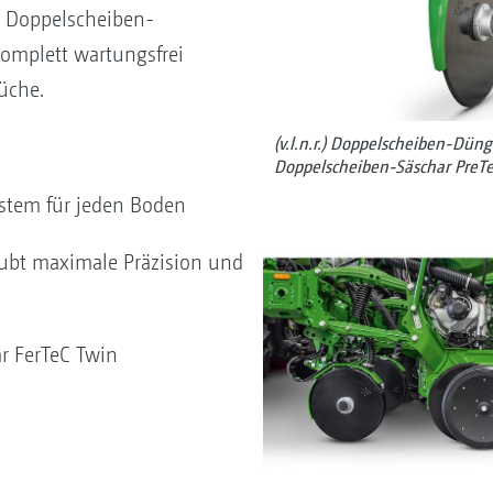
s Doppelscheiben-
komplett wartungsfrei
üche.
(v.l.n.r.) Doppelscheiben-Dün
Doppelscheiben-Säschar PreT
stem für jeden Boden
ubt maximale Präzision und
r FerTeC Twin